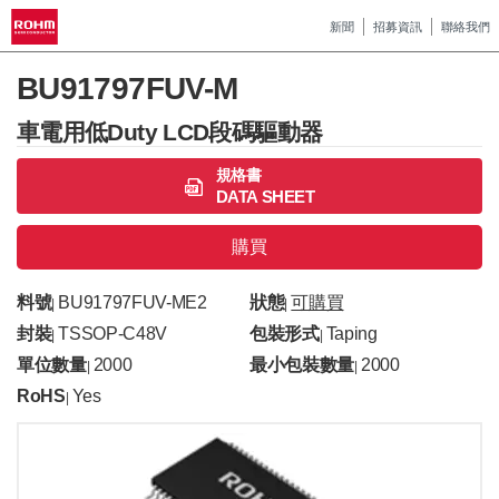
新聞
招募資訊
聯絡我們
BU91797FUV-M
車電用低Duty LCD段碼驅動器
規格書
DATA SHEET
購買
料號
BU91797FUV-ME2
狀態
可購買
|
|
封裝
TSSOP-C48V
包裝形式
Taping
|
|
單位數量
2000
最小包裝數量
2000
|
|
RoHS
Yes
|