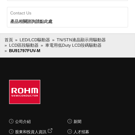
Contact Us
產品相關諮詢請點此處
首頁
LED/LCD驅動器
TN/STN液晶顯示用驅動器
LCD區段驅動器
車電用低Duty LCD段碼驅動器
BU91797FUV-M
公司介紹
新聞
股東和投資人資訊
人才招募