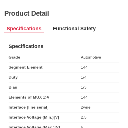
Product Detail
Specifications
Functional Safety
Specifications
Grade
Automotive
Segment Element
144
Duty
1/4
Bias
1/3
Elements of MUX 1:4
144
Interface [line serial]
2wire
Interface Voltage (Min.)[V]
2.5
Interface Voltage (Max.)[V]
6