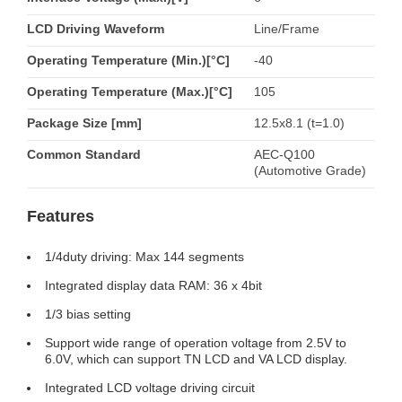
LCD Driving Waveform
Line/Frame
Operating Temperature (Min.)[°C]
-40
Operating Temperature (Max.)[°C]
105
Package Size [mm]
12.5x8.1 (t=1.0)
Common Standard
AEC-Q100
(Automotive Grade)
Features
1/4duty driving: Max 144 segments
Integrated display data RAM: 36 x 4bit
1/3 bias setting
Support wide range of operation voltage from 2.5V to
6.0V, which can support TN LCD and VA LCD display.
Integrated LCD voltage driving circuit