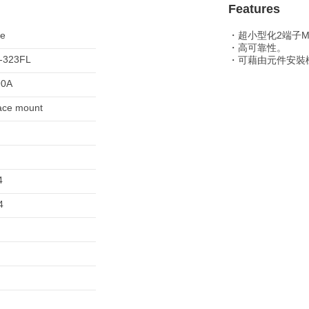
Features
le
・超小型化2端子Mi
・高可靠性。
-323FL
・可藉由元件安裝
90A
ace mount
4
4