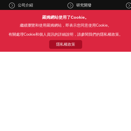
公司介紹
研究開發
股東和投資人資訊
文化與社會
羅姆網站使用了Cookie。
繼續瀏覽和使用羅姆網站，即表示您同意使用Cookie。
新聞
Sustainability
有關處理Cookie和個人資訊的詳細說明，請參閱我們的隱私權政策。
隱私權政策
Follow Us
用條款
利用目的
隱私權政策
網站地圖
關於本公司產品銷售之標準條款(
© 1997 - 2026 ROHM CO., LTD. ALL RIGHTS RESERVED.