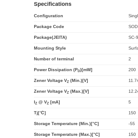
Specifications
Configuration
Sing
Package Code
SOD
Package(JEITA)
SC-
Mounting Style
Surf
Number of terminal
2
Power Dissipation (P
)[mW]
200
D
Zener Voltage V
(Min.)[V]
11.7
Z
Zener Voltage V
(Max.)[V]
12.2
Z
I
@ V
[mA]
5
Z
Z
Tj[℃]
150
Storage Temperature (Min.)[°C]
-55
Storage Temperature (Max.)[°C]
150