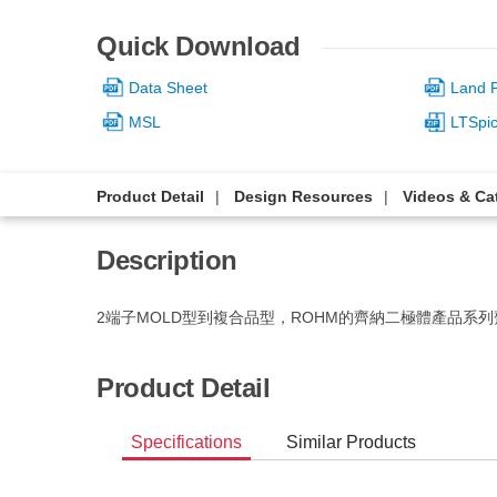
Quick Download
Data Sheet
Land P
MSL
LTSpi
Product Detail
Design Resources
Videos & Ca
Description
2端子MOLD型到複合品型，ROHM的齊納二極體產品系
Product Detail
Specifications
Similar Products