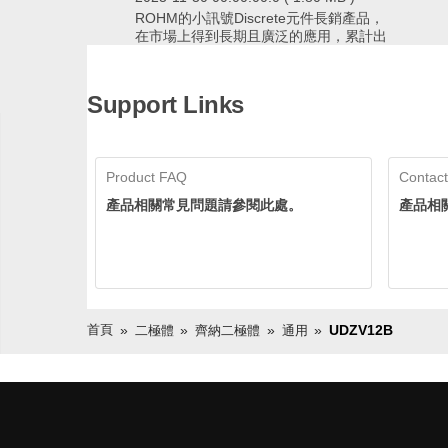
ROHM的小訊號Discrete元件長銷產品，
在市場上得到長期且廣泛的應用，累計出
貨量已經超過600億個，擁有領先業界的
供貨實績。ROHM透過確保穩定的生產和
ROHM的小訊號Discrete元件長銷產品，在市場
供應，即使在生命週期長的應用中也可以
上得到長期且廣泛的應用，累計出貨量已經超過
Support Links
放心採用。
600億個，擁有領先業界的供貨實績。ROHM透
過確保穩定的生產和供應，即使在生命週期長的
應用中也可以放心採用。
Product FAQ
Contact
產品相關常見問題請參閱此處。
產品相
首頁
UDZV12B
二極體
齊納二極體
通用