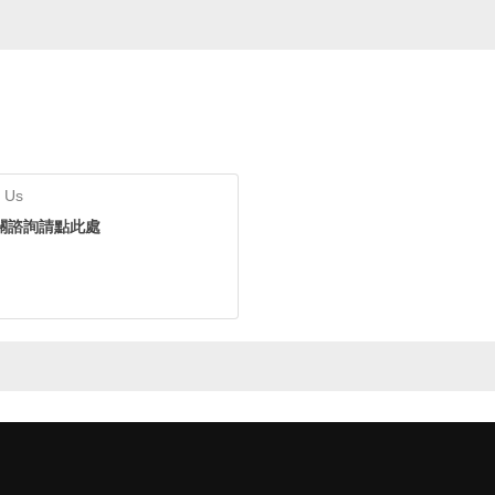
 Us
關諮詢請點此處