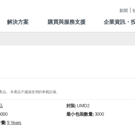
新聞
解決方案
購買與服務支援
企業資訊・
的產品。 本產品不建議使用的車載設備。
品
封裝
UMD2
|
3000
最小包裝數量
3000
|
計畫
9 Years
|