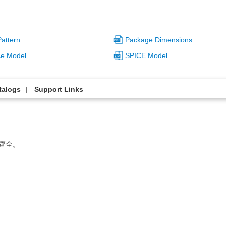
attern
Package Dimensions
ce Model
SPICE Model
talogs
Support Links
列齊全。