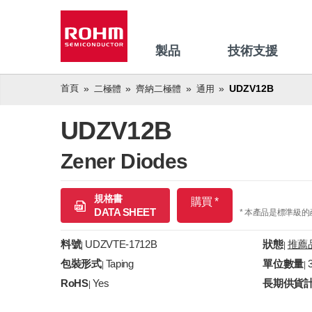
製品
技術支援
首頁
UDZV12B
二極體
齊納二極體
通用
UDZV12B
Zener Diodes
規格書
購買 *
DATA SHEET
* 本產品是標準級
料號
UDZVTE-1712B
狀態
推薦
|
|
包裝形式
Taping
單位數量
|
|
RoHS
Yes
長期供貨
|