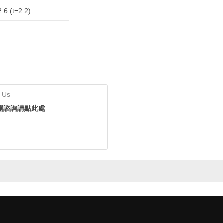
.6 (t=2.2)
 Us
關諮詢請點此處