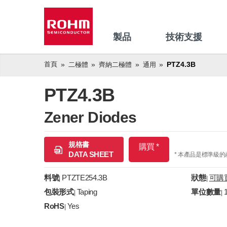
製品
技術支援
首頁
PTZ4.3B
二極體
齊納二極體
通用
PTZ4.3B
Zener Diodes
規格書
購買 *
DATA SHEET
* 本產品是標準級
料號
PTZTE254.3B
狀態
可購
|
|
包裝形式
Taping
單位數量
|
|
RoHS
Yes
|