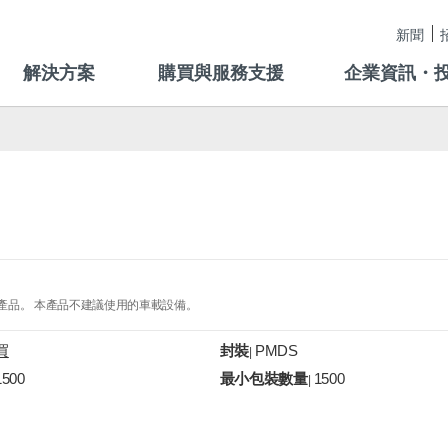
新聞
解決方案
購買與服務支援
企業資訊・
的產品。 本產品不建議使用的車載設備。
買
封裝
PMDS
|
1500
最小包裝數量
1500
|