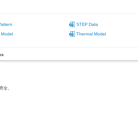
attern
STEP Data
 Model
Thermal Model
ks
列齊全。