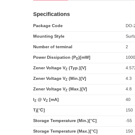
Specifications
Package Code
DO-
Mounting Style
Surf
Number of terminal
2
Power Dissipation (P
)[mW]
100
D
Zener Voltage V
(Typ.)[V]
4.57
Z
Zener Voltage V
(Min.)[V]
4.3
Z
Zener Voltage V
(Max.)[V]
4.8
Z
I
@ V
[mA]
40
Z
Z
Tj[℃]
150
Storage Temperature (Min.)[°C]
-55
Storage Temperature (Max.)[°C]
150