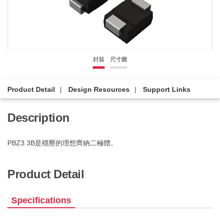
封裝
尺寸圖
Product Detail
Design Resources
Support Links
Description
PBZ3.3B是穩壓的理想齊納二極體。
Product Detail
Specifications