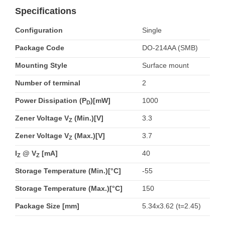
Specifications
Configuration
Single
Package Code
DO-214AA (SMB)
Mounting Style
Surface mount
Number of terminal
2
Power Dissipation (P
)[mW]
1000
D
Zener Voltage V
(Min.)[V]
3.3
Z
Zener Voltage V
(Max.)[V]
3.7
Z
I
@ V
[mA]
40
Z
Z
Storage Temperature (Min.)[°C]
-55
Storage Temperature (Max.)[°C]
150
Package Size [mm]
5.34x3.62 (t=2.45)