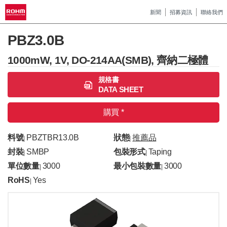
新聞
招募資訊
聯絡我們
PBZ3.0B
1000mW, 1V, DO-214AA(SMB), 齊納二極體
規格書
DATA SHEET
購買 *
料號
PBZTBR13.0B
狀態
推薦品
|
|
封裝
SMBP
包裝形式
Taping
|
|
單位數量
3000
最小包裝數量
3000
|
|
RoHS
Yes
|