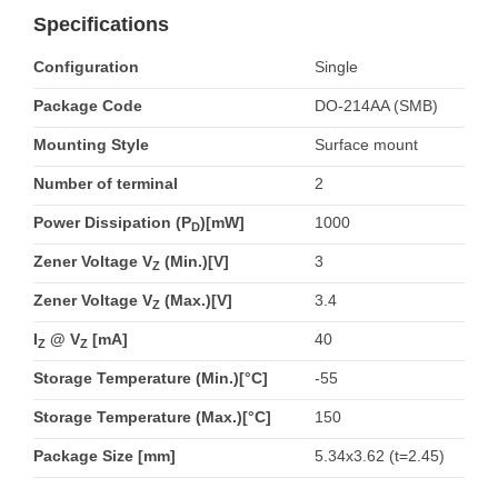
Specifications
Configuration
Single
Package Code
DO-214AA (SMB)
Mounting Style
Surface mount
Number of terminal
2
Power Dissipation (P
)[mW]
1000
D
Zener Voltage V
(Min.)[V]
3
Z
Zener Voltage V
(Max.)[V]
3.4
Z
I
@ V
[mA]
40
Z
Z
Storage Temperature (Min.)[°C]
-55
Storage Temperature (Max.)[°C]
150
Package Size [mm]
5.34x3.62 (t=2.45)