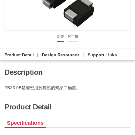
封裝
尺寸圖
Product Detail
Design Resources
Support Links
Description
PBZ3.0B是理想用於穩壓的齊納二極體。
Product Detail
Specifications