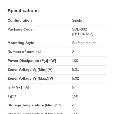
Specifications
Configuration
Single
Package Code
SOD-992
(DSN0402-2)
Mounting Style
Surface mount
Number of terminal
2
Power Dissipation (P
)[mW]
100
D
Zener Voltage V
(Min.)[V]
5.31
Z
Zener Voltage V
(Max.)[V]
5.92
Z
I
@ V
[mA]
5
Z
Z
Tj[℃]
150
Storage Temperature (Min.)[°C]
-55