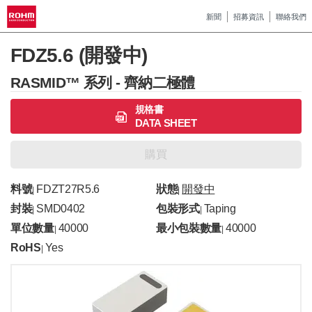
新聞
招募資訊
聯絡我們
FDZ5.6 (開發中)
RASMID™ 系列 - 齊納二極體
規格書
DATA SHEET
購買
料號
FDZT27R5.6
狀態
開發中
|
|
封裝
SMD0402
包裝形式
Taping
|
|
單位數量
40000
最小包裝數量
40000
|
|
RoHS
Yes
|