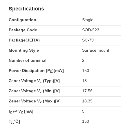
Specifications
Configuration
Single
Package Code
SOD-523
Package(JEITA)
SC-79
Mounting Style
Surface mount
Number of terminal
2
Power Dissipation (P
)[mW]
150
D
Zener Voltage V
(Typ.)[V]
18
Z
Zener Voltage V
(Min.)[V]
17.56
Z
Zener Voltage V
(Max.)[V]
18.35
Z
I
@ V
[mA]
5
Z
Z
Tj[℃]
150