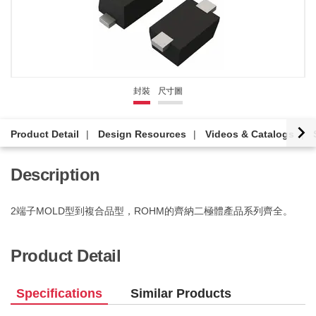
封裝
尺寸圖
Product Detail
Design Resources
Videos & Catalogs
Description
2端子MOLD型到複合品型，ROHM的齊納二極體產品系列齊全。
Product Detail
Specifications
Similar Products