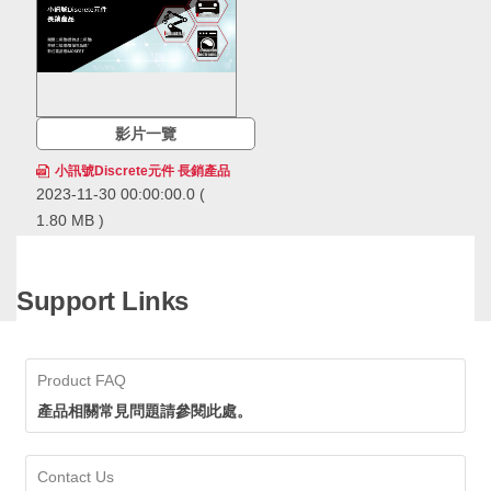
影片一覽
小訊號Discrete元件 長銷產品
2023-11-30 00:00:00.0
(
1.80 MB )
ROHM的小訊號Discrete元件
長銷產品，在市場上得到長期
且廣泛的應用，累計出貨量已
Support Links
經超過600億個，擁有領先業
ROHM的小訊號Discrete元件長銷
界的供貨實績。ROHM透過確
產品，在市場上得到長期且廣泛的
保穩定的生產和供應，即使在
應用，累計出貨量已經超過600億
生命週期長的應用中也可以放
個，擁有領先業界的供貨實績。
Product FAQ
心採用。
ROHM透過確保穩定的生產和供
應，即使在生命週期長的應用中也
產品相關常見問題請參閱此處。
可以放心採用。
Contact Us