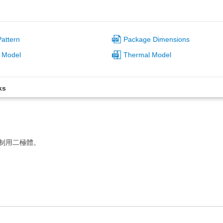
attern
Package Dimensions
 Model
Thermal Model
ks
控制用二極體。