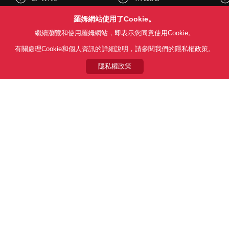
股東和投資人資訊
文化與社會
羅姆網站使用了Cookie。
繼續瀏覽和使用羅姆網站，即表示您同意使用Cookie。
新聞
Sustainability
有關處理Cookie和個人資訊的詳細說明，請參閱我們的隱私權政策。
隱私權政策
Follow Us
用條款
利用目的
隱私權政策
網站地圖
關於本公司產品銷售之標準條款(
© 1997 - 2026 ROHM CO., LTD. ALL RIGHTS RESERVED.