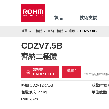
製品
技術支援
首頁
CDZV7.5B
二極體
齊納二極體
通用
CDZV7.5B
齊納二極體
規格書
購買 *
DATA SHEET
* 本產品是標準級
料號
CDZVT2R7.5B
狀態
推薦
|
|
包裝形式
Taping
單位數量
|
|
RoHS
Yes
|