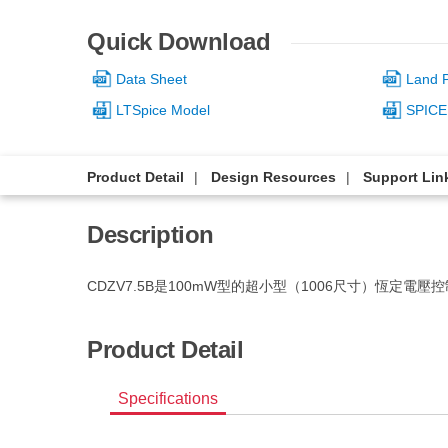
Quick Download
Data Sheet
Land P
LTSpice Model
SPICE
Product Detail
Design Resources
Support Lin
Description
CDZV7.5B是100mW型的超小型（1006尺寸）恆定電壓
Product Detail
Specifications