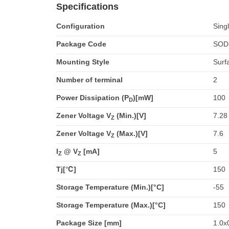
Specifications
Configuration
Sing
Package Code
SOD
Mounting Style
Surf
Number of terminal
2
Power Dissipation (P
)[mW]
100
D
Zener Voltage V
(Min.)[V]
7.28
Z
Zener Voltage V
(Max.)[V]
7.6
Z
I
@ V
[mA]
5
Z
Z
Tj[℃]
150
Storage Temperature (Min.)[°C]
-55
Storage Temperature (Max.)[°C]
150
Package Size [mm]
1.0x0