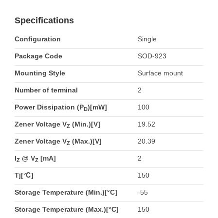
Specifications
Configuration
Single
Package Code
SOD-923
Mounting Style
Surface mount
Number of terminal
2
Power Dissipation (P
)[mW]
100
D
Zener Voltage V
(Min.)[V]
19.52
Z
Zener Voltage V
(Max.)[V]
20.39
Z
I
@ V
[mA]
2
Z
Z
Tj[℃]
150
Storage Temperature (Min.)[°C]
-55
Storage Temperature (Max.)[°C]
150