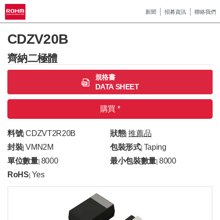
新聞
招募資訊
聯絡我們
CDZV20B
齊納二極體
規格書
DATA SHEET
購買 *
料號
CDZVT2R20B
狀態
推薦品
|
|
封裝
VMN2M
包裝形式
Taping
|
|
單位數量
8000
最小包裝數量
8000
|
|
RoHS
Yes
|