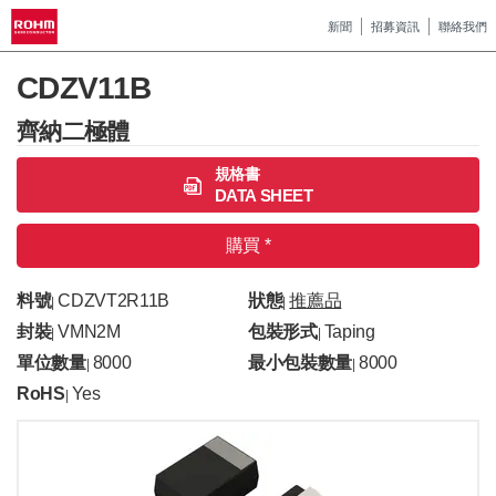
新聞
招募資訊
聯絡我們
CDZV11B
齊納二極體
規格書
DATA SHEET
購買 *
料號
CDZVT2R11B
狀態
推薦品
|
|
封裝
VMN2M
包裝形式
Taping
|
|
單位數量
8000
最小包裝數量
8000
|
|
RoHS
Yes
|