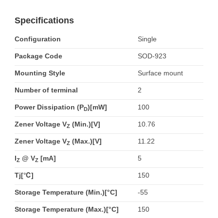
Specifications
Configuration
Single
Package Code
SOD-923
Mounting Style
Surface mount
Number of terminal
2
Power Dissipation (P
)[mW]
100
D
Zener Voltage V
(Min.)[V]
10.76
Z
Zener Voltage V
(Max.)[V]
11.22
Z
I
@ V
[mA]
5
Z
Z
Tj[℃]
150
Storage Temperature (Min.)[°C]
-55
Storage Temperature (Max.)[°C]
150