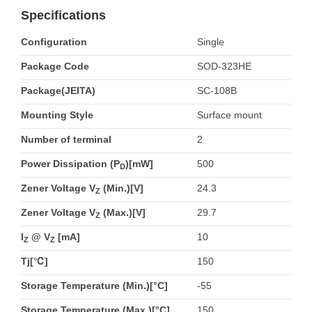
Specifications
Configuration
Single
Package Code
SOD-323HE
Package(JEITA)
SC-108B
Mounting Style
Surface mount
Number of terminal
2
Power Dissipation (P
)[mW]
500
D
Zener Voltage V
(Min.)[V]
24.3
Z
Zener Voltage V
(Max.)[V]
29.7
Z
I
@ V
[mA]
10
Z
Z
Tj[℃]
150
Storage Temperature (Min.)[°C]
-55
Storage Temperature (Max.)[°C]
150