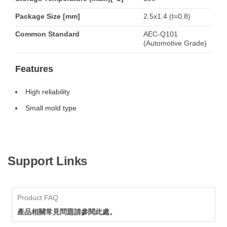
Package Size [mm]
2.5x1.4 (t=0.8)
Common Standard
AEC-Q101
(Automotive Grade)
Features
High reliability
Small mold type
Support Links
Product FAQ
產品相關常見問題請參閱此處。