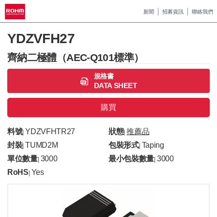
新聞
招募資訊
聯絡我們
YDZVFH27
齊納二極體（AEC-Q101標準）
規格書
DATA SHEET
購買
料號
YDZVFHTR27
狀態
推薦品
|
|
封裝
TUMD2M
包裝形式
Taping
|
|
單位數量
3000
最小包裝數量
3000
|
|
RoHS
Yes
|