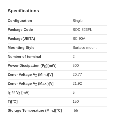
Specifications
Configuration
Single
Package Code
SOD-323FL
Package(JEITA)
SC-90A
Mounting Style
Surface mount
Number of terminal
2
Power Dissipation (P
)[mW]
500
D
Zener Voltage V
(Min.)[V]
20.77
Z
Zener Voltage V
(Max.)[V]
21.92
Z
I
@ V
[mA]
5
Z
Z
Tj[℃]
150
Storage Temperature (Min.)[°C]
-55