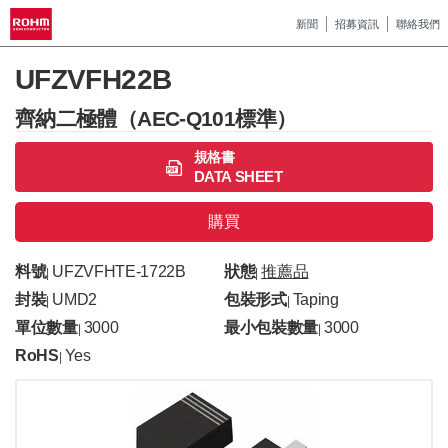
新聞
招募資訊
聯絡我們
UFZVFH22B
齊納二極體（AEC-Q101標準）
規格書
DATA SHEET
購買
料號
UFZVFHTE-1722B
狀態
推薦品
|
|
封裝
UMD2
包裝形式
Taping
|
|
單位數量
3000
最小包裝數量
3000
|
|
RoHS
Yes
|