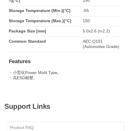
Tj[℃]
150
Storage Temperature (Min.)[°C]
-55
Storage Temperature (Max.)[°C]
150
Package Size [mm]
5.0x2.6 (t=2.2)
Common Standard
AEC-Q101
(Automotive Grade)
Features
・小型化Power Mold Type。
・高ESD耐壓。
Support Links
Product FAQ