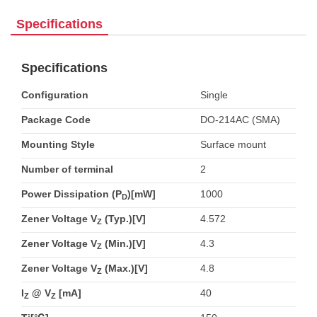
Specifications
Specifications
Configuration
Single
Package Code
DO-214AC (SMA)
Mounting Style
Surface mount
Number of terminal
2
Power Dissipation (P
)[mW]
1000
D
Zener Voltage V
(Typ.)[V]
4.572
Z
Zener Voltage V
(Min.)[V]
4.3
Z
Zener Voltage V
(Max.)[V]
4.8
Z
I
@ V
[mA]
40
Z
Z