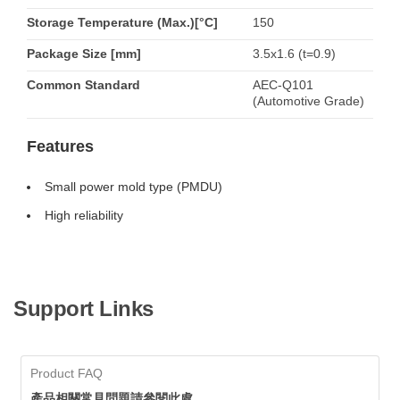
Storage Temperature (Max.)[°C]
150
Package Size [mm]
3.5x1.6 (t=0.9)
Common Standard
AEC-Q101
(Automotive Grade)
Features
Small power mold type (PMDU)
High reliability
Support Links
Product FAQ
產品相關常見問題請參閱此處。