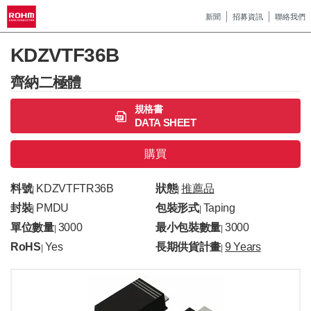
新聞
招募資訊
聯絡我們
KDZVTF36B
齊納二極體
規格書
DATA SHEET
購買
料號
KDZVTFTR36B
狀態
推薦品
|
|
封裝
PMDU
包裝形式
Taping
|
|
單位數量
3000
最小包裝數量
3000
|
|
RoHS
Yes
長期供貨計畫
9 Years
|
|