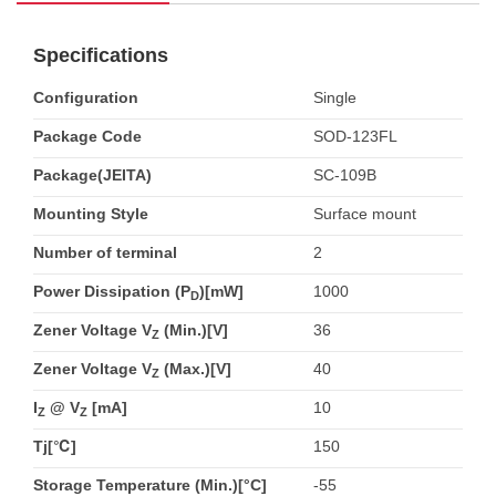
Specifications
Configuration
Single
Package Code
SOD-123FL
Package(JEITA)
SC-109B
Mounting Style
Surface mount
Number of terminal
2
Power Dissipation (P
)[mW]
1000
D
Zener Voltage V
(Min.)[V]
36
Z
Zener Voltage V
(Max.)[V]
40
Z
I
@ V
[mA]
10
Z
Z
Tj[℃]
150
Storage Temperature (Min.)[°C]
-55