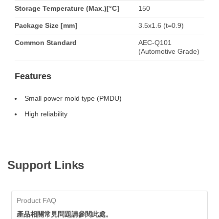
Storage Temperature (Max.)[°C]
150
Package Size [mm]
3.5x1.6 (t=0.9)
Common Standard
AEC-Q101
(Automotive Grade)
Features
Small power mold type (PMDU)
High reliability
Support Links
Product FAQ
產品相關常見問題請參閱此處。