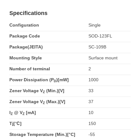
Specifications
Configuration
Single
Package Code
SOD-123FL
Package(JEITA)
SC-109B
Mounting Style
Surface mount
Number of terminal
2
Power Dissipation (P
)[mW]
1000
D
Zener Voltage V
(Min.)[V]
33
Z
Zener Voltage V
(Max.)[V]
37
Z
I
@ V
[mA]
10
Z
Z
Tj[℃]
150
Storage Temperature (Min.)[°C]
-55