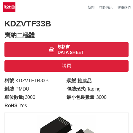
新聞
招募資訊
聯絡我們
KDZVTF33B
齊納二極體
規格書
DATA SHEET
購買
料號
KDZVTFTR33B
狀態
推薦品
|
|
封裝
PMDU
包裝形式
Taping
|
|
單位數量
3000
最小包裝數量
3000
|
|
RoHS
Yes
|