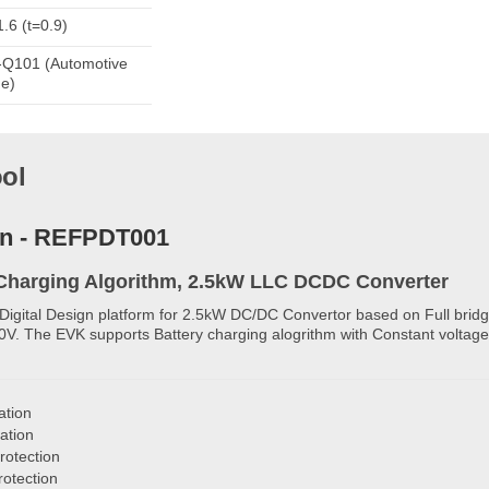
.6 (t=0.9)
Q101 (Automotive
e)
ool
gn - REFPDT001
y Charging Algorithm, 2.5kW LLC DCDC Converter
gital Design platform for 2.5kW DC/DC Convertor based on Full bridge
0V. The EVK supports Battery charging alogrithm with Constant voltage
ation
ation
rotection
rotection