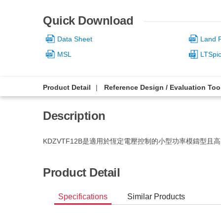
Quick Download
Data Sheet
Land P
MSL
LTSpi
Product Detail
Reference Design / Evaluation Too
Description
KDZVTF12B是適用於恆定電壓控制的小型功率模鑄型且
Product Detail
Specifications
Similar Products