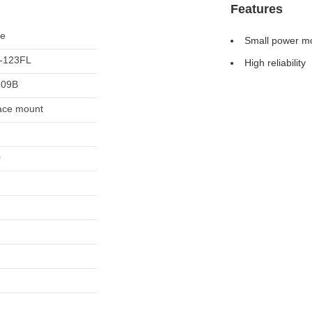
Features
le
Small power m
-123FL
High reliability
109B
ace mount
0