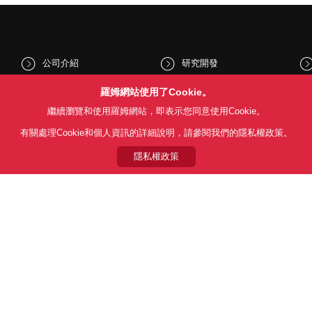
公司介紹
研究開發
股東和投資人資訊
文化與社會
羅姆網站使用了Cookie。
繼續瀏覽和使用羅姆網站，即表示您同意使用Cookie。
新聞
Sustainability
有關處理Cookie和個人資訊的詳細說明，請參閱我們的隱私權政策。
隱私權政策
Follow Us
用條款
利用目的
隱私權政策
網站地圖
關於本公司產品銷售之標準條款(
© 1997 - 2026 ROHM CO., LTD. ALL RIGHTS RESERVED.