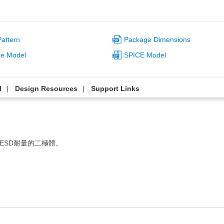
attern
Package Dimensions
ce Model
SPICE Model
l
Design Resources
Support Links
高ESD耐量的二極體。