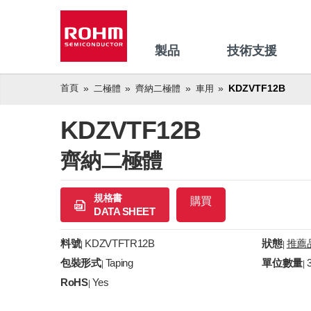
製品
技術支援
首頁
KDZVTF12B
二極體
齊納二極體
車用
KDZVTF12B
齊納二極體
規格書
購買
DATA SHEET
料號
KDZVTFTR12B
狀態
推薦
|
|
包裝形式
Taping
單位數量
|
|
RoHS
Yes
|