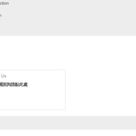
ction
n
 Us
關諮詢請點此處