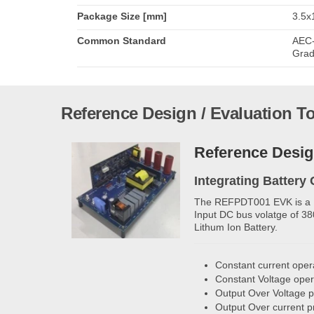
Package Size [mm]
3.5x1
Common Standard
AEC-
Grad
Reference Design / Evaluation T
Reference Desi
Integrating Batter
The REFPDT001 EVK is a Di
Input DC bus volatge of 38
Lithum Ion Battery.
Constant current oper
Constant Voltage oper
Output Over Voltage p
Output Over current p