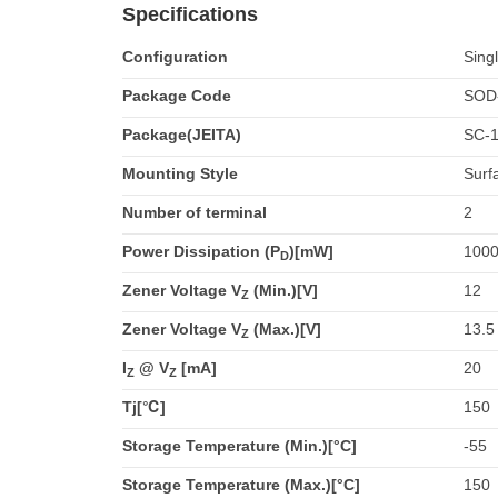
Specifications
Configuration
Sing
Package Code
SOD
Package(JEITA)
SC-
Mounting Style
Surf
Number of terminal
2
Power Dissipation (P
)[mW]
100
D
Zener Voltage V
(Min.)[V]
12
Z
Zener Voltage V
(Max.)[V]
13.5
Z
I
@ V
[mA]
20
Z
Z
Tj[℃]
150
Storage Temperature (Min.)[°C]
-55
Storage Temperature (Max.)[°C]
150