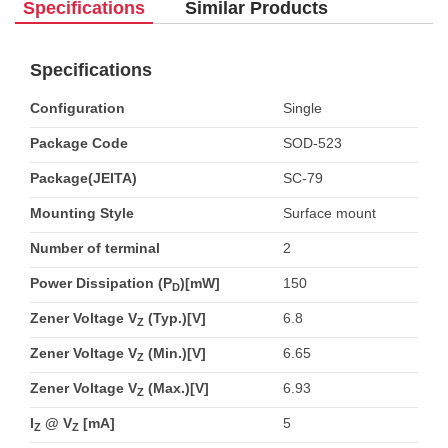
Specifications
Similar Products
Specifications
Configuration
Single
Package Code
SOD-523
Package(JEITA)
SC-79
Mounting Style
Surface mount
Number of terminal
2
Power Dissipation (P
)[mW]
150
D
Zener Voltage V
(Typ.)[V]
6.8
Z
Zener Voltage V
(Min.)[V]
6.65
Z
Zener Voltage V
(Max.)[V]
6.93
Z
I
@ V
[mA]
5
Z
Z