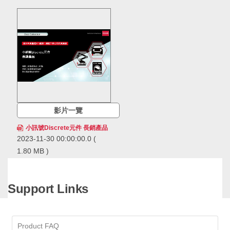
影片一覽
小訊號Discrete元件 長銷產品
2023-11-30 00:00:00.0
(
1.80 MB )
ROHM的小訊號Discrete元件
長銷產品，在市場上得到長期
且廣泛的應用，累計出貨量已
Support Links
經超過600億個，擁有領先業
ROHM的小訊號Discrete元件長銷
界的供貨實績。ROHM透過確
產品，在市場上得到長期且廣泛的
保穩定的生產和供應，即使在
應用，累計出貨量已經超過600億
生命週期長的應用中也可以放
個，擁有領先業界的供貨實績。
Product FAQ
心採用。
ROHM透過確保穩定的生產和供