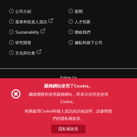
公司介紹
新聞
股東和投資人資訊
人才招募
Sustainability
聯絡我們
研究開發
據點和旗下公司
文化與社會
Follow Us
羅姆網站使用了Cookie。
繼續瀏覽和使用羅姆網站，即表示您同意使用
Cookie。
網站使用條款
利用目的
隱私權政策
網站地圖
有關處理Cookie和個人資訊的詳細說明，請參閱我
關於本公司產品銷售之標準條款(PDF)
們的隱私權政策。
隱私權政策
© 1997 - 2026 ROHM CO., LTD. ALL RIGHTS RESERVED.