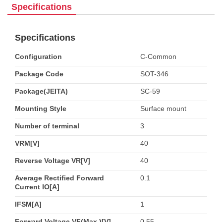
Specifications
Specifications
Configuration
C-Common
Package Code
SOT-346
Package(JEITA)
SC-59
Mounting Style
Surface mount
Number of terminal
3
VRM[V]
40
Reverse Voltage VR[V]
40
Average Rectified Forward
0.1
Current IO[A]
IFSM[A]
1
Forward Voltage VF(Max.)[V]
0.55