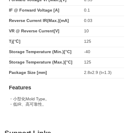
IF @ Forward Voltage [A]
0.1
Reverse Current IR(Max.)[mA]
0.03
VR @ Reverse Current[V]
10
Tj[℃]
125
Storage Temperature (Min.)[°C]
-40
Storage Temperature (Max.)[°C]
125
Package Size [mm]
2.8x2.9 (t=1.3)
Features
・小型化Mold Type。
・低IR、高可靠性。