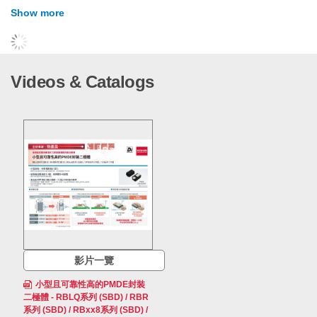
Show more
概要
Videos & Catalogs
採用新製程的RBR系列，晶片性能都得到了大幅度提升，與
ROHM傳統產品相比，效率提高了25%。
不僅如此，RBR系列具有出色的低V
（順向電壓）特性，不
F
但是提高效率的關鍵，並且能確保低損耗。該系列產品非常適
用於高效率應用，例如車電裝置中的車載充電器OBC，以及
消費性電子的筆記型電腦等。
特點
1.具有低V
特性，損耗更低
F
影片一覽
RBR系列不僅保持了與低V
特性相對的低I
特性，與相同尺
F
R
小型且可靠性高的PMDE封裝
寸的ROHM傳統產品相比，V
特性降低約25%，損耗更低。
F
二極體 - RBLQ系列 (SBD) / RBR
不僅適用於要求更高效率的車載充電器OBC等車電裝置，還
系列 (SBD) / RBxx8系列 (SBD) /