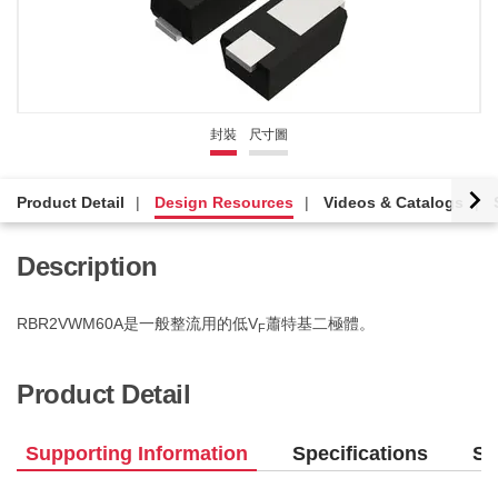
封裝
尺寸圖
Product Detail
Design Resources
Videos & Catalogs
Description
RBR2VWM60A是一般整流用的低V
蕭特基二極體。
F
Product Detail
Supporting Information
Specifications
Si