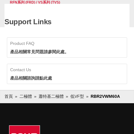
適用於要求高節能性的筆記型電腦等消費性電子裝置。
RFN系列 (FRD) / VS系列 (TVS)
2022-03-17 00:00:00.0
(
此外，與同等性能的產品相比，RBR系列還可達成晶片的小
型化，進而使受制於晶片尺寸的封裝也可以更加小型化。例
0.93 MB )
Support Links
如，如果傳統產品尺寸為3.5mm×1.6mm（PMDU封裝），如
支援從家電到車電和工控裝置
領域的廣泛應用
替換為2.5mm×1.3mm尺寸（PMDE封裝）的產品，將可使安
裝面積減少約42%。
支援從家電到車電和工控裝置領域
Product FAQ
的廣泛應用
產品相關常見問題請參閱此處。
Contact Us
產品相關諮詢請點此處
首頁
二極體
蕭特基二極體
低VF型
RBR2VWM60A