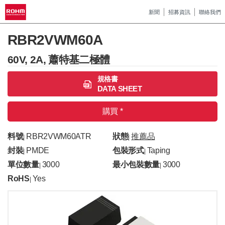
新聞
招募資訊
聯絡我們
RBR2VWM60A
60V, 2A, 蕭特基二極體
規格書
DATA SHEET
購買 *
料號
RBR2VWM60ATR
狀態
推薦品
|
|
封裝
PMDE
包裝形式
Taping
|
|
單位數量
3000
最小包裝數量
3000
|
|
RoHS
Yes
|