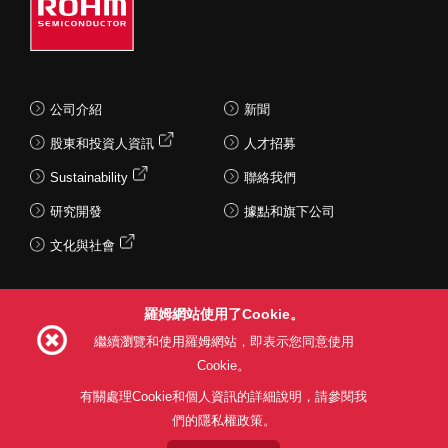
2.新增小型封裝，產品線更豐富
在RBR系列中，增了12款 2.5mm×1.3mm的PMDE封裝產品
（消費性電子和車電領域各6款）。目前該系列共有140款產
品（耐壓：30V、40V、60V；電流：1A～40A），進一步擴
公司介紹
新聞
大了在車電和消費性電子領域的應用範圍。
股東和投資人資訊
人才招募
Sustainability
聯絡我們
研究開發
據點和旗下公司
應用範例
文化與社會
■RBR系列
・車載充電器OBC
・LED頭燈
・汽車配件
・筆記型電腦
羅姆網站使用了Cookie。
Follow Us
繼續瀏覽和使用羅姆網站，即表示您同意使用
Cookie。
有關處理Cookie和個人資訊的詳細說明，請參閱我
們的隱私權政策。
網站使用條款
利用目的
隱私權政策
網站地圖