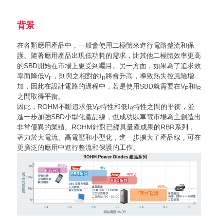
背景
在各類應用產品中，一般會使用二極體來進行電路整流和保
護。隨著應用產品出現低功耗的需求，比其他二極體效率更高
的SBD開始在市場上更受到矚目。另一方面，如果為了追求效
率而降低V
，則與之相對的I
將會升高，導致熱失控風險增
F
R
加，因此在設計電路的過程中，若是使用SBD就需要在V
和I
F
R
之間取得平衡。
因此，ROHM不斷追求低V
特性和低I
特性之間的平衡，並
F
R
進一步加強SBD小型化產品線，也成功以車電市場為主創造出
非常優異的業績。ROHM針對已經具量產成果的RBR系列，
著力於大電流、高電壓和小型化，進一步擴大了產品線，可在
更廣泛的應用中進行整流和保護的工作。