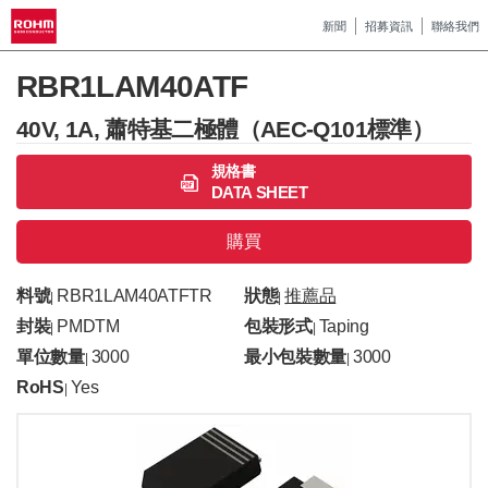
新聞
招募資訊
聯絡我們
RBR1LAM40ATF
40V, 1A, 蕭特基二極體（AEC-Q101標準）
規格書
DATA SHEET
購買
料號
RBR1LAM40ATFTR
狀態
推薦品
|
|
封裝
PMDTM
包裝形式
Taping
|
|
單位數量
3000
最小包裝數量
3000
|
|
RoHS
Yes
|