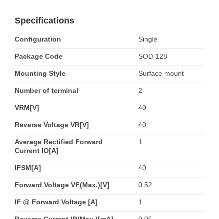
Specifications
Configuration
Single
Package Code
SOD-128
Mounting Style
Surface mount
Number of terminal
2
VRM[V]
40
Reverse Voltage VR[V]
40
Average Rectified Forward
1
Current IO[A]
IFSM[A]
40
Forward Voltage VF(Max.)[V]
0.52
IF @ Forward Voltage [A]
1