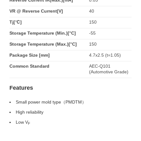
Reverse Current IR(Max.)[mA]
0.05
VR @ Reverse Current[V]
40
Tj[℃]
150
Storage Temperature (Min.)[°C]
-55
Storage Temperature (Max.)[°C]
150
Package Size [mm]
4.7x2.5 (t=1.05)
Common Standard
AEC-Q101
(Automotive Grade)
Features
Small power mold type（PMDTM）
High reliability
Low V
F