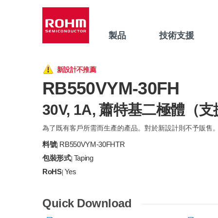
製品
技術支援
新設計不推薦
RB550VYM-30FH
30V, 1A, 蕭特基二極體（支
為了既有客戶所需而生產的產品。對於新設計則不予販售
料號
RB550VYM-30FHTR
|
包裝形式
Taping
|
RoHS
Yes
|
Quick Download