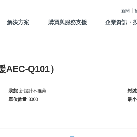
新聞
解決方案
購買與服務支援
企業資訊・
援AEC-Q101）
。
狀態
新設計不推薦
封裝
|
單位數量
3000
最小
|