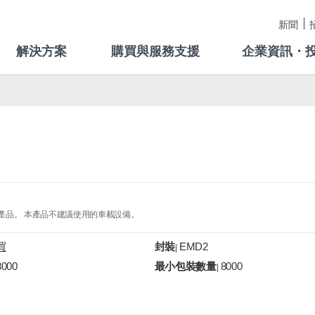
新聞
解決方案
購買與服務支援
企業資訊・
的產品。 本產品不建議使用的車載設備。
買
封裝
EMD2
|
8000
最小包裝數量
8000
|