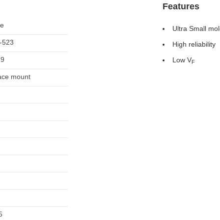
Features
le
Ultra Small mo
-523
High reliability
79
Low V
F
ace mount
5