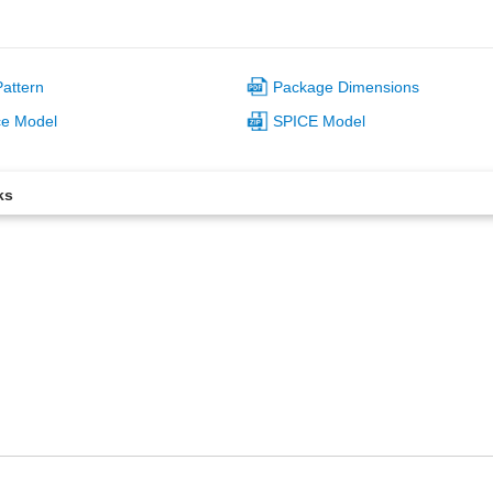
attern
Package Dimensions
ce Model
SPICE Model
ks