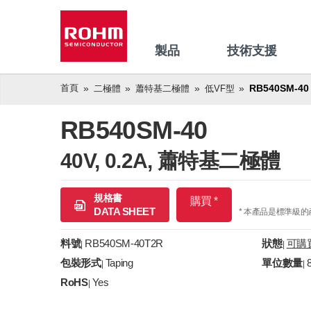
製品
技術支援
首頁
RB540SM-40
二極體
蕭特基二極體
低VF型
RB540SM-40
40V, 0.2A, 蕭特基二極體
規格書
購買 *
DATA SHEET
* 本產品是標準級
料號
RB540SM-40T2R
狀態
可購
|
|
包裝形式
Taping
單位數量
|
|
RoHS
Yes
|