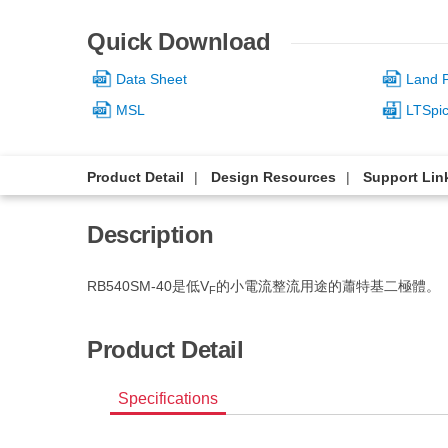
Quick Download
Data Sheet
Land P
MSL
LTSpi
Product Detail
Design Resources
Support Lin
Description
RB540SM-40是低V
的小電流整流用途的蕭特基二極體。
F
Product Detail
Specifications