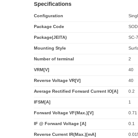
Specifications
Configuration
Sing
Package Code
SOD
Package(JEITA)
SC-
Mounting Style
Surf
Number of terminal
2
VRM[V]
40
Reverse Voltage VR[V]
40
Average Rectified Forward Current IO[A]
0.2
IFSM[A]
1
Forward Voltage VF(Max.)[V]
0.71
IF @ Forward Voltage [A]
0.1
Reverse Current IR(Max.)[mA]
0.01