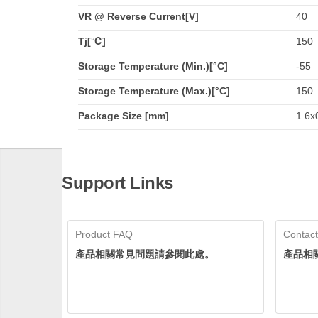
VR @ Reverse Current[V]
40
Tj[℃]
150
Storage Temperature (Min.)[°C]
-55
Storage Temperature (Max.)[°C]
150
Package Size [mm]
1.6x0
Support Links
Product FAQ
Contact
產品相關常見問題請參閱此處。
產品相