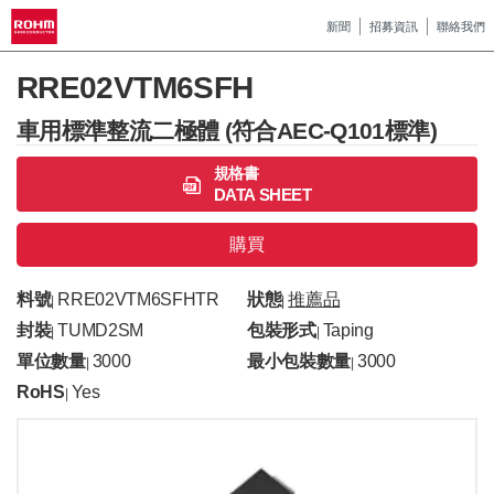
新聞
招募資訊
聯絡我們
RRE02VTM6SFH
車用標準整流二極體 (符合AEC-Q101標準)
規格書
DATA SHEET
購買
料號
RRE02VTM6SFHTR
狀態
推薦品
|
|
封裝
TUMD2SM
包裝形式
Taping
|
|
單位數量
3000
最小包裝數量
3000
|
|
RoHS
Yes
|