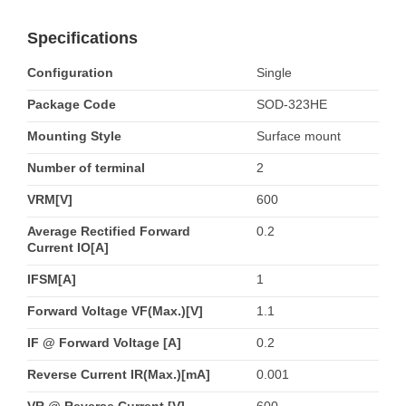
Specifications
Configuration
Single
Package Code
SOD-323HE
Mounting Style
Surface mount
Number of terminal
2
VRM[V]
600
Average Rectified Forward
0.2
Current IO[A]
IFSM[A]
1
Forward Voltage VF(Max.)[V]
1.1
IF @ Forward Voltage [A]
0.2
Reverse Current IR(Max.)[mA]
0.001