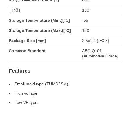
VR @ Reverse Current [V]
600
Tj[℃]
150
Storage Temperature (Min.)[°C]
-55
Storage Temperature (Max.)[°C]
150
Package Size [mm]
2.5x1.4 (t=0.8)
Common Standard
AEC-Q101
(Automotive Grade)
Features
Small mold type (TUMD2SM)
High voltage
Low VF type.