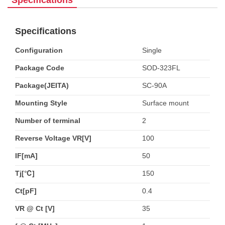
Specifications
Specifications
Configuration
Single
Package Code
SOD-323FL
Package(JEITA)
SC-90A
Mounting Style
Surface mount
Number of terminal
2
Reverse Voltage VR[V]
100
IF[mA]
50
Tj[℃]
150
Ct[pF]
0.4
VR @ Ct [V]
35