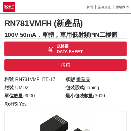
新聞
招募資訊
聯絡我們
RN781VMFH (新產品)
100V 50mA，單體，車用低射頻PIN二極體
規格書
DATA SHEET
購買
料號
RN781VMFHTE-17
狀態
推薦品
|
|
封裝
UMD2
包裝形式
Taping
|
|
單位數量
3000
最小包裝數量
3000
|
|
RoHS
Yes
|