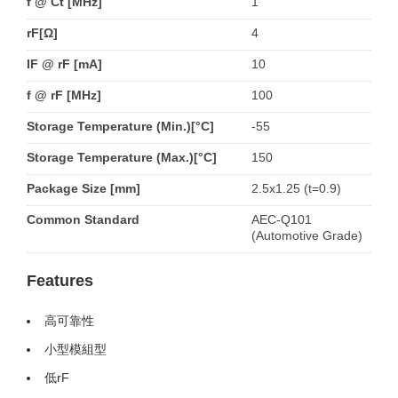
f @ Ct [MHz]
1
rF[Ω]
4
IF @ rF [mA]
10
f @ rF [MHz]
100
Storage Temperature (Min.)[°C]
-55
Storage Temperature (Max.)[°C]
150
Package Size [mm]
2.5x1.25 (t=0.9)
Common Standard
AEC-Q101
(Automotive Grade)
Features
高可靠性
小型模組型
低rF