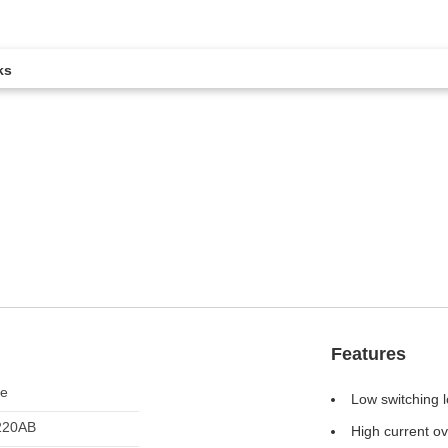
ks
。
Features
le
Low switching 
220AB
High current ov