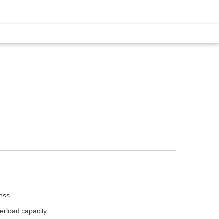
loss
erload capacity