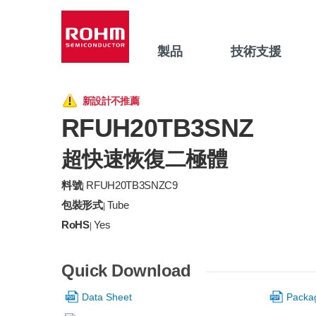
製品
技術支援
新設計不推薦
RFUH20TB3SNZ
超快速恢復二極體
料號
RFUH20TB3SNZC9
|
包裝形式
Tube
|
RoHS
Yes
|
Quick Download
Data Sheet
Packa