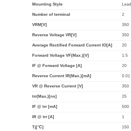
Mounting Style
Lead
Number of terminal
2
VRM[V]
350
Reverse Voltage VR[V]
350
Average Rectified Forward Current IO[A]
20
Forward Voltage VF(Max.)[V]
1.5
IF @ Forward Voltage [A]
20
Reverse Current IR(Max.)[mA]
0.01
VR @ Reverse Current [V]
350
trr(Max.)[ns]
25
IF @ trr [mA]
500
IR @ trr [A]
1
Tj[℃]
150