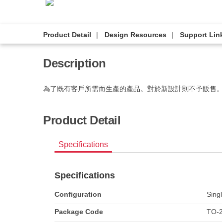
Product Detail
Design Resources
Support Lin
Description
為了既有客戶所需而生產的產品。對於新設計則不予販售
Product Detail
Specifications
Specifications
Configuration
Sing
Package Code
TO-