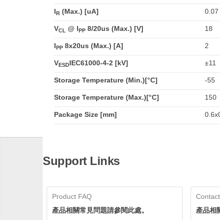
I
(Max.) [uA]
0.07
R
V
@ I
8/20us (Max.) [V]
18
CL
PP
I
8x20us (Max.) [A]
2
PP
V
IEC61000-4-2 [kV]
±11
ESD
Storage Temperature (Min.)[°C]
-55
Storage Temperature (Max.)[°C]
150
Package Size [mm]
0.6x
Support Links
Product FAQ
Contact
產品相關常見問題請參閱此處。
產品相