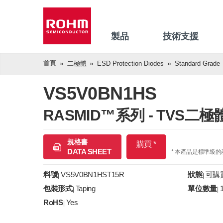
製品
技術支援
首頁
二極體
ESD Protection Diodes
Standard Grade
VS5V0BN1HS
RASMID™系列 - TVS二極
規格書
購買 *
DATA SHEET
* 本產品是標準級
料號
VS5V0BN1HST15R
狀態
可購
|
|
包裝形式
Taping
單位數量
|
|
RoHS
Yes
|