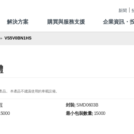
新聞
解決方案
購買與服務支援
企業資訊・
VS5V0BN1HS
體
的產品。 本產品不建議使用的車載設備。
買
封裝
SMD0603B
|
15000
最小包裝數量
15000
|