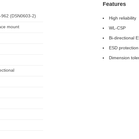
Features
962 (DSN0603-2)
High reliability
ace mount
WL-CSP
Bi-directional 
ESD protection
Dimension tol
ectional