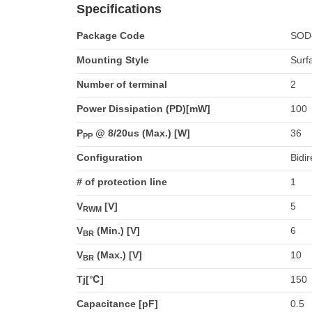
Specifications
Package Code
SOD-
Mounting Style
Surf
Number of terminal
2
Power Dissipation (PD)[mW]
100
P
@ 8/20us (Max.) [W]
36
PP
Configuration
Bidir
# of protection line
1
V
[V]
5
RWM
V
(Min.) [V]
6
BR
V
(Max.) [V]
10
BR
Tj[℃]
150
Capacitance [pF]
0.5