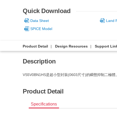
Quick Download
Data Sheet
Land P
SPICE Model
Product Detail
Design Resources
Support Lin
Description
VS5V0BN1HS是超小型封裝(0603尺寸)的瞬態抑
Product Detail
Specifications