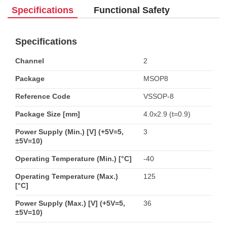
Specifications
Functional Safety
Specifications
Channel
2
Package
MSOP8
Reference Code
VSSOP-8
Package Size [mm]
4.0x2.9 (t=0.9)
Power Supply (Min.) [V] (+5V=5,
3
±5V=10)
Operating Temperature (Min.) [°C]
-40
Operating Temperature (Max.)
125
[°C]
Power Supply (Max.) [V] (+5V=5,
36
±5V=10)