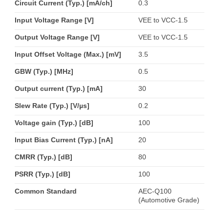
Circuit Current (Typ.) [mA/ch]
0.3
Input Voltage Range [V]
VEE to VCC-1.5
Output Voltage Range [V]
VEE to VCC-1.5
Input Offset Voltage (Max.) [mV]
3.5
GBW (Typ.) [MHz]
0.5
Output current (Typ.) [mA]
30
Slew Rate (Typ.) [V/µs]
0.2
Voltage gain (Typ.) [dB]
100
Input Bias Current (Typ.) [nA]
20
CMRR (Typ.) [dB]
80
PSRR (Typ.) [dB]
100
Common Standard
AEC-Q100
(Automotive Grade)