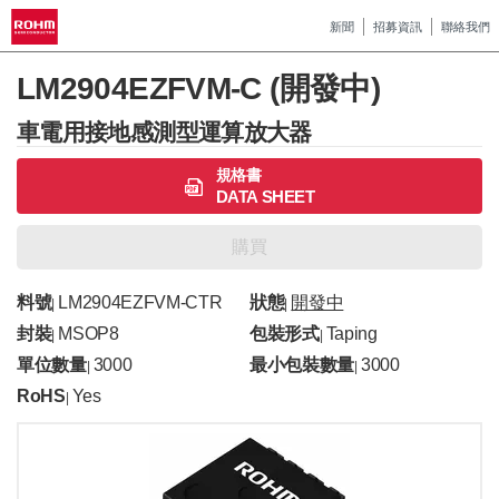
新聞
招募資訊
聯絡我們
LM2904EZFVM-C (開發中)
車電用接地感測型運算放大器
規格書
DATA SHEET
購買
料號
LM2904EZFVM-CTR
狀態
開發中
|
|
封裝
MSOP8
包裝形式
Taping
|
|
單位數量
3000
最小包裝數量
3000
|
|
RoHS
Yes
|