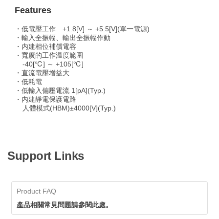
Features
・低電壓工作 +1.8[V] ～ +5.5[V](單一電源)
・輸入全振幅、輸出全振幅作動
・内建相位補償電容
・寬廣的工作温度範圍
-40[℃] ～ +105[℃]
・直流電壓增益大
・低耗電
・低輸入偏壓電流 1[pA](Typ.)
・内建靜電保護電路
人體模式(HBM)±4000[V](Typ.)
Support Links
Product FAQ
產品相關常見問題請參閱此處。