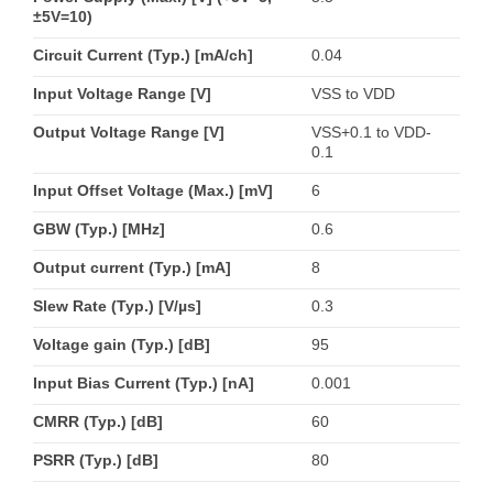
±5V=10)
Circuit Current (Typ.) [mA/ch]
0.04
Input Voltage Range [V]
VSS to VDD
Output Voltage Range [V]
VSS+0.1 to VDD-
0.1
Input Offset Voltage (Max.) [mV]
6
GBW (Typ.) [MHz]
0.6
Output current (Typ.) [mA]
8
Slew Rate (Typ.) [V/µs]
0.3
Voltage gain (Typ.) [dB]
95
Input Bias Current (Typ.) [nA]
0.001
CMRR (Typ.) [dB]
60
PSRR (Typ.) [dB]
80