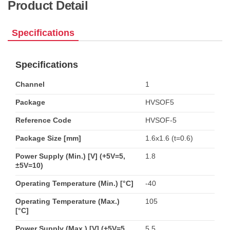
Product Detail
Specifications
Specifications
Channel
1
Package
HVSOF5
Reference Code
HVSOF-5
Package Size [mm]
1.6x1.6 (t=0.6)
Power Supply (Min.) [V] (+5V=5,
1.8
±5V=10)
Operating Temperature (Min.) [°C]
-40
Operating Temperature (Max.)
105
[°C]
Power Supply (Max.) [V] (+5V=5,
5.5