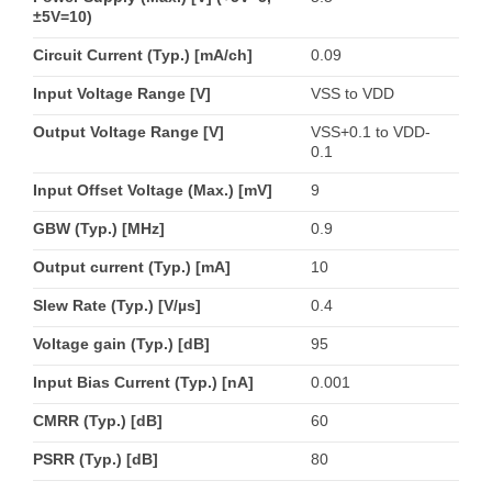
±5V=10)
Circuit Current (Typ.) [mA/ch]
0.09
Input Voltage Range [V]
VSS to VDD
Output Voltage Range [V]
VSS+0.1 to VDD-
0.1
Input Offset Voltage (Max.) [mV]
9
GBW (Typ.) [MHz]
0.9
Output current (Typ.) [mA]
10
Slew Rate (Typ.) [V/µs]
0.4
Voltage gain (Typ.) [dB]
95
Input Bias Current (Typ.) [nA]
0.001
CMRR (Typ.) [dB]
60
PSRR (Typ.) [dB]
80