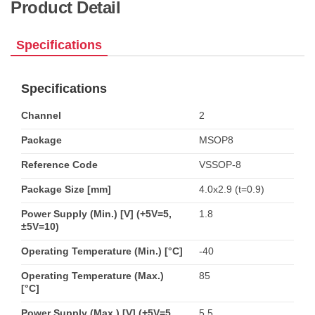
Product Detail
Specifications
Specifications
Channel
2
Package
MSOP8
Reference Code
VSSOP-8
Package Size [mm]
4.0x2.9 (t=0.9)
Power Supply (Min.) [V] (+5V=5,
1.8
±5V=10)
Operating Temperature (Min.) [°C]
-40
Operating Temperature (Max.)
85
[°C]
Power Supply (Max.) [V] (+5V=5,
5.5