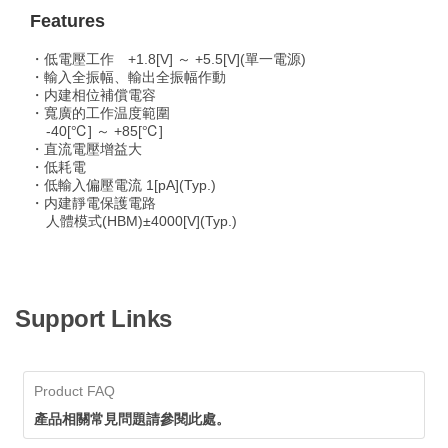
Features
・低電壓工作 +1.8[V] ～ +5.5[V](單一電源)
・輸入全振幅、輸出全振幅作動
・内建相位補償電容
・寬廣的工作温度範圍
-40[℃] ～ +85[℃]
・直流電壓增益大
・低耗電
・低輸入偏壓電流 1[pA](Typ.)
・内建靜電保護電路
人體模式(HBM)±4000[V](Typ.)
Support Links
Product FAQ
產品相關常見問題請參閱此處。