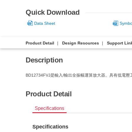
Quick Download
Data Sheet
Symbol
Product Detail
Design Resources
Support Lin
Description
BD12734FVJ是輸入/輸出全振幅運算放大器。具有
Product Detail
Specifications
Specifications