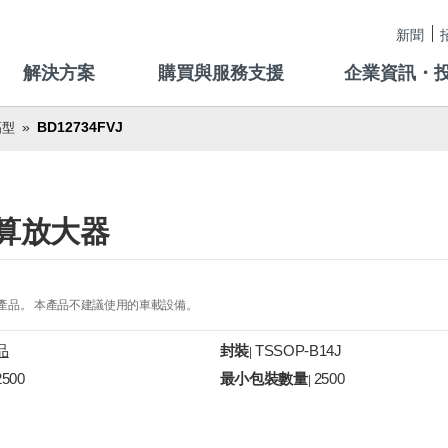
新聞
解決方案
購買與服務支援
企業資訊・
BD12734FVJ
幅型
算放大器
的產品。 本產品不建議使用的車載設備。
品
封裝
TSSOP-B14J
|
2500
最小包裝數量
2500
|