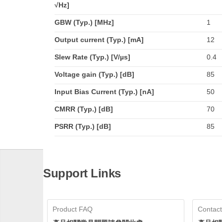
√Hz]
GBW (Typ.) [MHz]
1
Output current (Typ.) [mA]
12
Slew Rate (Typ.) [V/µs]
0.4
Voltage gain (Typ.) [dB]
85
Input Bias Current (Typ.) [nA]
50
CMRR (Typ.) [dB]
70
PSRR (Typ.) [dB]
85
Support Links
Product FAQ
Contact