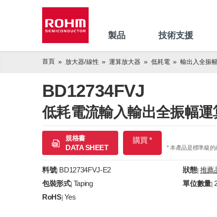
製品
技術支援
首頁
放大器/線性
運算放大器
低耗電
輸出入全振
BD12734FVJ
低耗電流輸入輸出全振幅運
規格書
購買 *
DATA SHEET
* 本產品是標準級
料號
BD12734FVJ-E2
狀態
推薦
|
|
包裝形式
Taping
單位數量
|
|
RoHS
Yes
|