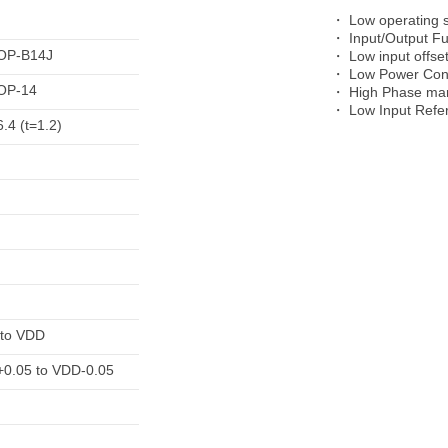
・ Low operating s
・ Input/Output Fu
OP-B14J
・ Low input offset
・ Low Power Con
OP-14
・ High Phase ma
・ Low Input Refer
.4 (t=1.2)
to VDD
0.05 to VDD-0.05