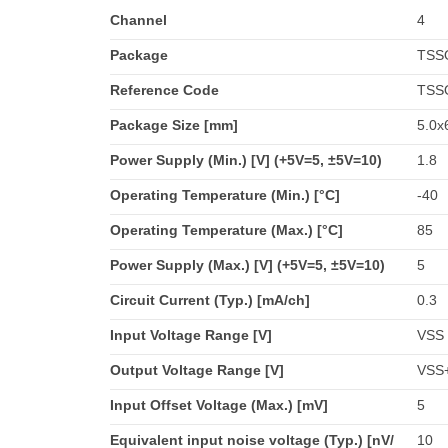
Channel
4
Package
TSS
Reference Code
TSS
Package Size [mm]
5.0x6
Power Supply (Min.) [V] (+5V=5, ±5V=10)
1.8
Operating Temperature (Min.) [°C]
-40
Operating Temperature (Max.) [°C]
85
Power Supply (Max.) [V] (+5V=5, ±5V=10)
5
Circuit Current (Typ.) [mA/ch]
0.3
Input Voltage Range [V]
VSS 
Output Voltage Range [V]
VSS+
Input Offset Voltage (Max.) [mV]
5
Equivalent input noise voltage (Typ.) [nV/
10