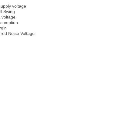
upply voltage
ll Swing
 voltage
sumption
rgin
red Noise Voltage