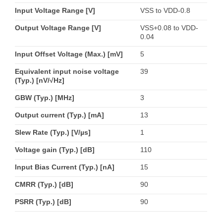
Input Voltage Range [V]
VSS to VDD-0.8
Output Voltage Range [V]
VSS+0.08 to VDD-
0.04
Input Offset Voltage (Max.) [mV]
5
Equivalent input noise voltage
39
(Typ.) [nV/√Hz]
GBW (Typ.) [MHz]
3
Output current (Typ.) [mA]
13
Slew Rate (Typ.) [V/µs]
1
Voltage gain (Typ.) [dB]
110
Input Bias Current (Typ.) [nA]
15
CMRR (Typ.) [dB]
90
PSRR (Typ.) [dB]
90