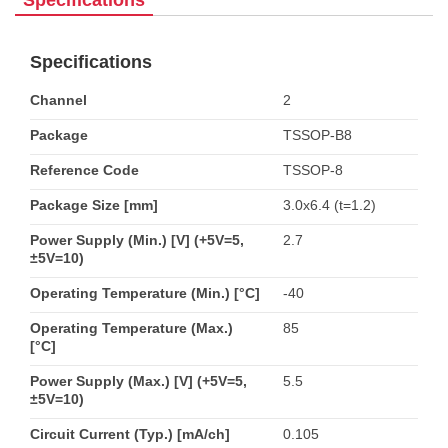
Specifications
Specifications
Channel
2
Package
TSSOP-B8
Reference Code
TSSOP-8
Package Size [mm]
3.0x6.4 (t=1.2)
Power Supply (Min.) [V] (+5V=5,
2.7
±5V=10)
Operating Temperature (Min.) [°C]
-40
Operating Temperature (Max.)
85
[°C]
Power Supply (Max.) [V] (+5V=5,
5.5
±5V=10)
Circuit Current (Typ.) [mA/ch]
0.105