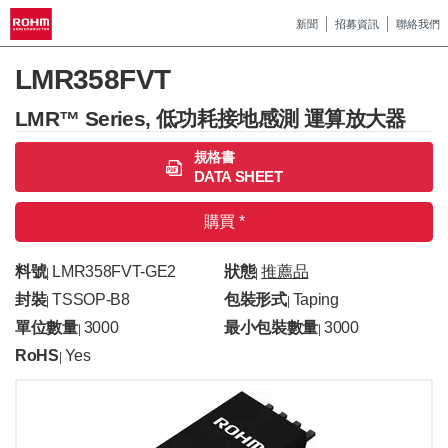
新聞
招募資訊
聯絡我們
LMR358FVT
LMR™ Series, 低功耗接地感測 運算放大器
規格書
DATA SHEET
購買 *
料號
LMR358FVT-GE2
狀態
推薦品
|
|
封裝
TSSOP-B8
包裝形式
Taping
|
|
單位數量
3000
最小包裝數量
3000
|
|
RoHS
Yes
|