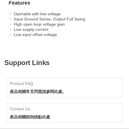
Features
・ Operable with low voltage
・ Input Ground Sense, Output Full Swing
・ High open loop voltage gain
・ Low supply current
・ Low input offset voltage
Support Links
Product FAQ
產品相關常見問題請參閱此處。
Contact Us
產品相關諮詢請點此處