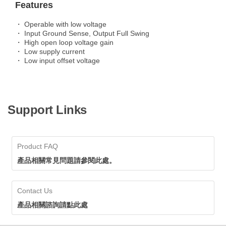
Features
・ Operable with low voltage
・ Input Ground Sense, Output Full Swing
・ High open loop voltage gain
・ Low supply current
・ Low input offset voltage
Support Links
Product FAQ
產品相關常見問題請參閱此處。
Contact Us
產品相關諮詢請點此處