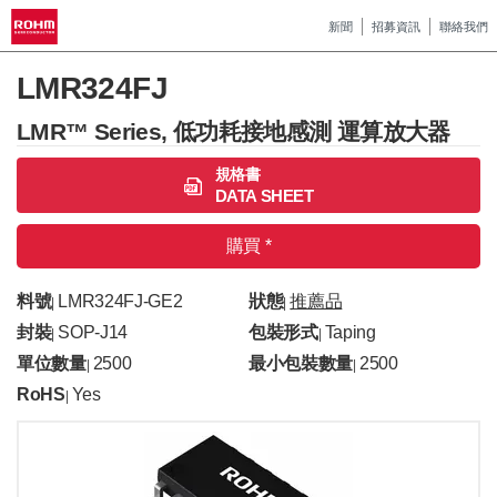
新聞
招募資訊
聯絡我們
LMR324FJ
LMR™ Series, 低功耗接地感測 運算放大器
規格書
DATA SHEET
購買 *
料號
LMR324FJ-GE2
狀態
推薦品
|
|
封裝
SOP-J14
包裝形式
Taping
|
|
單位數量
2500
最小包裝數量
2500
|
|
RoHS
Yes
|