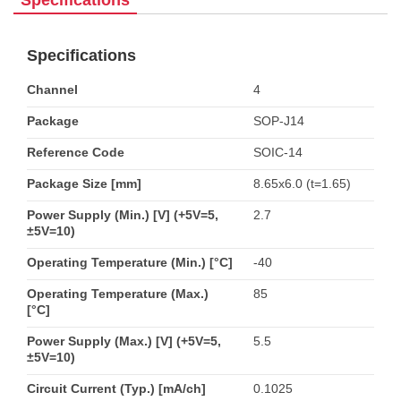
Specifications
Specifications
Channel
4
Package
SOP-J14
Reference Code
SOIC-14
Package Size [mm]
8.65x6.0 (t=1.65)
Power Supply (Min.) [V] (+5V=5,
2.7
±5V=10)
Operating Temperature (Min.) [°C]
-40
Operating Temperature (Max.)
85
[°C]
Power Supply (Max.) [V] (+5V=5,
5.5
±5V=10)
Circuit Current (Typ.) [mA/ch]
0.1025