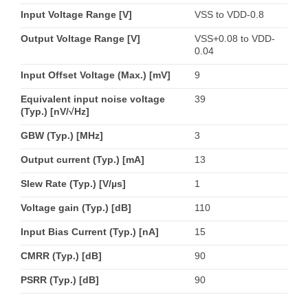
Input Voltage Range [V]
VSS to VDD-0.8
Output Voltage Range [V]
VSS+0.08 to VDD-
0.04
Input Offset Voltage (Max.) [mV]
9
Equivalent input noise voltage
39
(Typ.) [nV/√Hz]
GBW (Typ.) [MHz]
3
Output current (Typ.) [mA]
13
Slew Rate (Typ.) [V/µs]
1
Voltage gain (Typ.) [dB]
110
Input Bias Current (Typ.) [nA]
15
CMRR (Typ.) [dB]
90
PSRR (Typ.) [dB]
90