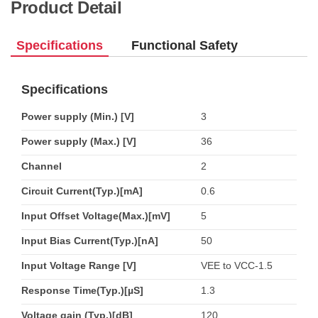
Product Detail
Specifications
Functional Safety
Specifications
Power supply (Min.) [V]
3
Power supply (Max.) [V]
36
Channel
2
Circuit Current(Typ.)[mA]
0.6
Input Offset Voltage(Max.)[mV]
5
Input Bias Current(Typ.)[nA]
50
Input Voltage Range [V]
VEE to VCC-1.5
Response Time(Typ.)[µS]
1.3
Voltage gain (Typ.)[dB]
120