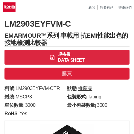
新聞
招募資訊
聯絡我們
LM2903EYFVM-C
EMARMOUR™系列 車載用 抗EMI性能出色的
接地檢測比較器
規格書
DATA SHEET
購買
料號
LM2903EYFVM-CTR
狀態
推薦品
|
|
封裝
MSOP8
包裝形式
Taping
|
|
單位數量
3000
最小包裝數量
3000
|
|
RoHS
Yes
|