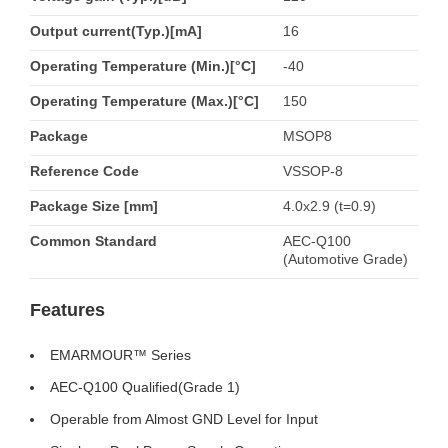
Output current(Typ.)[mA]
16
Operating Temperature (Min.)[°C]
-40
Operating Temperature (Max.)[°C]
150
Package
MSOP8
Reference Code
VSSOP-8
Package Size [mm]
4.0x2.9 (t=0.9)
Common Standard
AEC-Q100
(Automotive Grade)
Features
EMARMOUR™ Series
AEC-Q100 Qualified(Grade 1)
Operable from Almost GND Level for Input