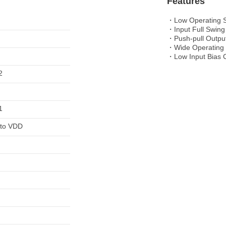
Features
・Low Operating S
・Input Full Swing
・Push-pull Outpu
・Wide Operating
・Low Input Bias 
2
1
to VDD