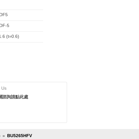
OF5
OF-5
.6 (t=0.6)
 Us
關諮詢請點此處
BU5265HFV
)