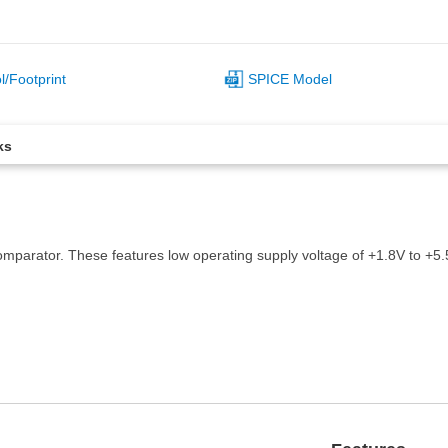
/Footprint
SPICE Model
ks
mparator. These features low operating supply voltage of +1.8V to +5.