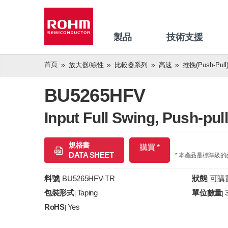
製品
技術支援
首頁
放大器/線性
比較器系列
高速
推挽(push-Pull
BU5265HFV
Input Full Swing, Push-p
規格書
購買 *
DATA SHEET
* 本產品是標準級
料號
BU5265HFV-TR
狀態
可購
|
|
包裝形式
Taping
單位數量
|
|
RoHS
Yes
|