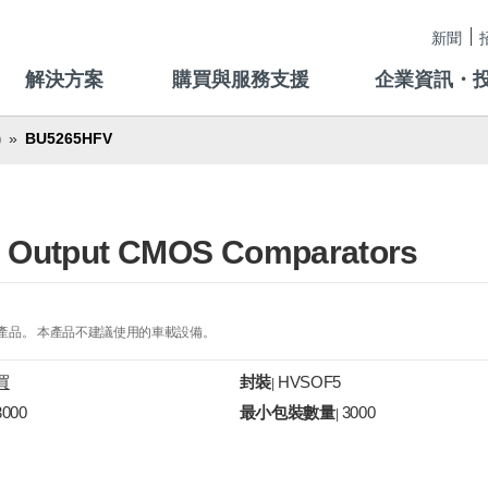
新聞
解決方案
購買與服務支援
企業資訊・
BU5265HFV
)
ull Output CMOS Comparators
的產品。 本產品不建議使用的車載設備。
買
封裝
HVSOF5
|
3000
最小包裝數量
3000
|