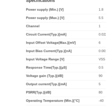
Specifications
Power supply (Min.) [V]
1.8
Power supply (Max.) [V]
5.5
Channel
1
Circuit Current(Typ.)[mA]
0.02
Input Offset Voltage(Max.)[mV]
6
Input Bias Current(Typ.)[nA]
0.00
Input Voltage Range [V]
VSS 
Response Time(Typ.)[µS]
0.5
Voltage gain (Typ.)[dB]
90
Output current(Typ.)[mA]
5
PSRR(Typ.)[dB]
80
Operating Temperature (Min.)[°C]
-40