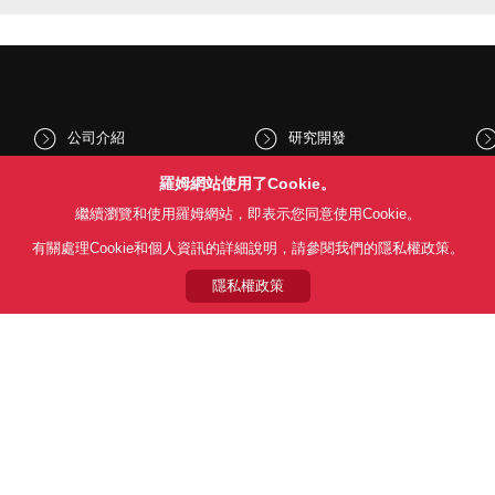
公司介紹
研究開發
股東和投資人資訊
文化與社會
羅姆網站使用了Cookie。
繼續瀏覽和使用羅姆網站，即表示您同意使用Cookie。
新聞
Sustainability
有關處理Cookie和個人資訊的詳細說明，請參閱我們的隱私權政策。
隱私權政策
Follow Us
用條款
利用目的
隱私權政策
網站地圖
關於本公司產品銷售之標準條款(