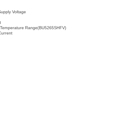
upply Voltage
t
 Temperature Range(BU5265SHFV)
Current