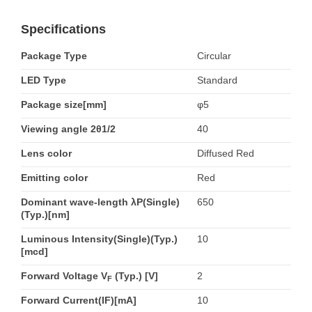
Specifications
Package Type
Circular
LED Type
Standard
Package size[mm]
φ5
Viewing angle 2θ1/2
40
Lens color
Diffused Red
Emitting color
Red
Dominant wave-length λP(Single)
650
(Typ.)[nm]
Luminous Intensity(Single)(Typ.)
10
[mcd]
Forward Voltage V
(Typ.) [V]
2
F
Forward Current(IF)[mA]
10