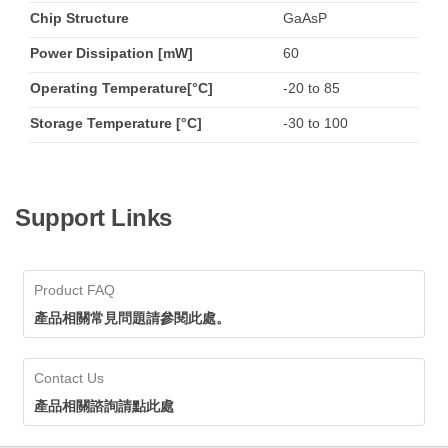
Chip Structure
GaAsP
Power Dissipation [mW]
60
Operating Temperature[°C]
-20 to 85
Storage Temperature [°C]
-30 to 100
Support Links
Product FAQ
產品相關常見問題請參閱此處。
Contact Us
產品相關諮詢請點此處