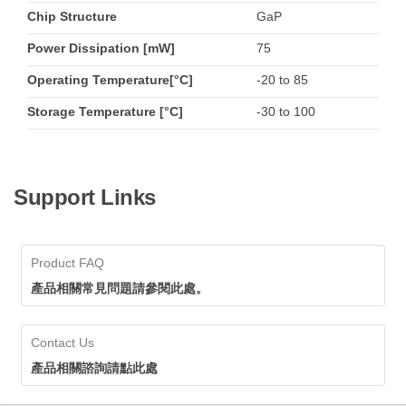
Chip Structure
GaP
Power Dissipation [mW]
75
Operating Temperature[°C]
-20 to 85
Storage Temperature [°C]
-30 to 100
Support Links
Product FAQ
產品相關常見問題請參閱此處。
Contact Us
產品相關諮詢請點此處