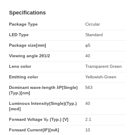
Specifications
Package Type
Circular
LED Type
Standard
Package size[mm]
φ5
Viewing angle 2θ1/2
40
Lens color
Transparent Green
Emitting color
Yellowish-Green
Dominant wave-length λP(Single)
563
(Typ.)[nm]
Luminous Intensity(Single)(Typ.)
40
[mcd]
Forward Voltage V
(Typ.) [V]
2.1
F
Forward Current(IF)[mA]
10