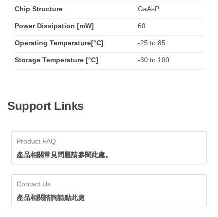
Chip Structure
GaAsP
Power Dissipation [mW]
60
Operating Temperature[°C]
-25 to 85
Storage Temperature [°C]
-30 to 100
Support Links
Product FAQ
產品相關常見問題請參閱此處。
Contact Us
產品相關諮詢請點此處