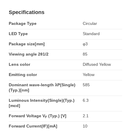
Specifications
Package Type
Circular
LED Type
Standard
Package size[mm]
φ3
Viewing angle 2θ1/2
85
Lens color
Diffused Yellow
Emitting color
Yellow
Dominant wave-length λP(Single)
585
(Typ.)[nm]
Luminous Intensity(Single)(Typ.)
6.3
[mcd]
Forward Voltage V
(Typ.) [V]
2.1
F
Forward Current(IF)[mA]
10