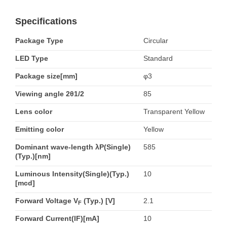
Specifications
Package Type
Circular
LED Type
Standard
Package size[mm]
φ3
Viewing angle 2θ1/2
85
Lens color
Transparent Yellow
Emitting color
Yellow
Dominant wave-length λP(Single)
585
(Typ.)[nm]
Luminous Intensity(Single)(Typ.)
10
[mcd]
Forward Voltage V
(Typ.) [V]
2.1
F
Forward Current(IF)[mA]
10