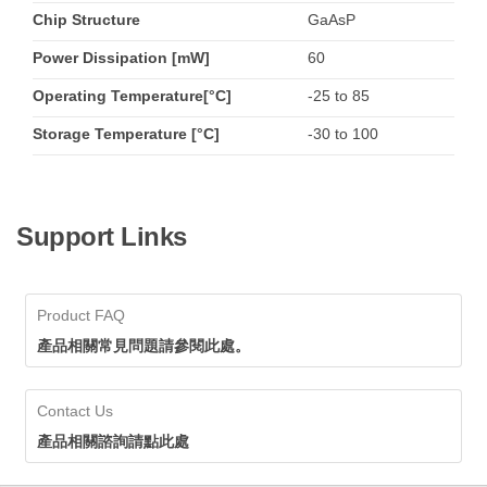
Chip Structure
GaAsP
Power Dissipation [mW]
60
Operating Temperature[°C]
-25 to 85
Storage Temperature [°C]
-30 to 100
Support Links
Product FAQ
產品相關常見問題請參閱此處。
Contact Us
產品相關諮詢請點此處