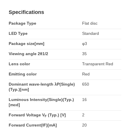
Specifications
Package Type
Flat disc
LED Type
Standard
Package size[mm]
φ3
Viewing angle 2θ1/2
35
Lens color
Transparent Red
Emitting color
Red
Dominant wave-length λP(Single)
650
(Typ.)[nm]
Luminous Intensity(Single)(Typ.)
16
[mcd]
Forward Voltage V
(Typ.) [V]
2
F
Forward Current(IF)[mA]
20