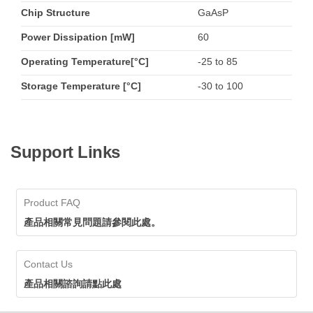
Chip Structure
GaAsP
Power Dissipation [mW]
60
Operating Temperature[°C]
-25 to 85
Storage Temperature [°C]
-30 to 100
Support Links
Product FAQ
產品相關常見問題請參閱此處。
Contact Us
產品相關諮詢請點此處