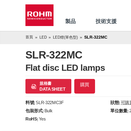
製品
技術支援
首頁
SLR-322MC
LED
LED燈(單色型)
SLR-322MC
Flat disc LED lamps
規格書
購買
DATA SHEET
料號
SLR-322MC3F
狀態
可購
|
|
包裝形式
Bulk
單位數量
|
|
RoHS
Yes
|