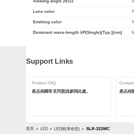
Viewing angle 2θ1/2
3
Lens color
T
Emitting color
Y
Dominant wave-length λP(Single)(Typ.)[nm]
5
Support Links
Product FAQ
Contact
產品相關常見問題請參閱此處。
產品相
首頁
SLR-322MC
LED
LED燈(單色型)