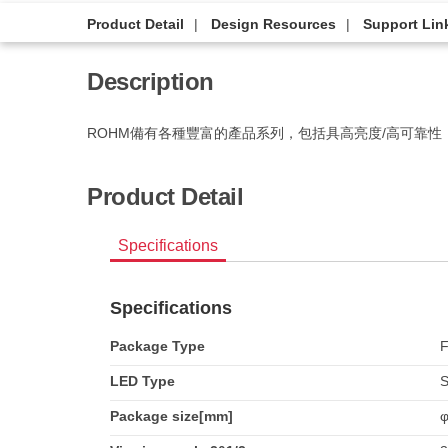
Product Detail
Design Resources
Support Lin
Description
ROHM備有各種豐富的產品系列，包括具高亮度/高可靠性
Product Detail
Specifications
Specifications
Package Type
F
LED Type
S
Package size[mm]