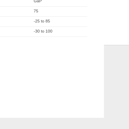
GaP
75
-25 to 85
-30 to 100