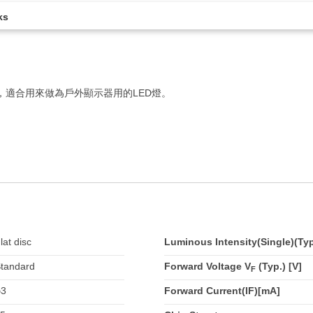
ks
，適合用來做為戶外顯示器用的LED燈。
lat disc
Luminous Intensity(Single)(Ty
tandard
Forward Voltage V
(Typ.) [V]
F
φ3
Forward Current(IF)[mA]