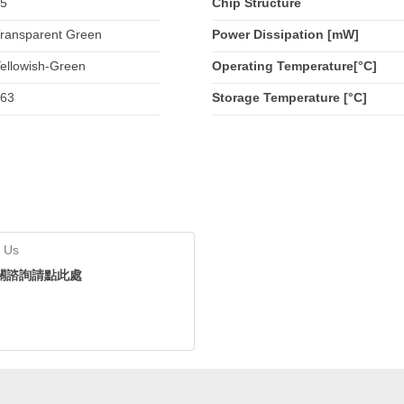
5
Chip Structure
ransparent Green
Power Dissipation [mW]
ellowish-Green
Operating Temperature[°C]
63
Storage Temperature [°C]
 Us
關諮詢請點此處