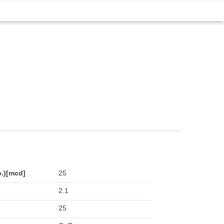
p.)[mcd]
25
2.1
25