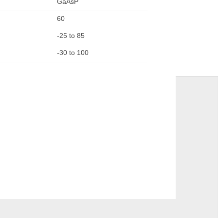
GaAsP
60
-25 to 85
-30 to 100