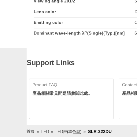
Viewing angle 2θ1/2
5
Lens color
D
Emitting color
O
Dominant wave-length λP(Single)(Typ.)[nm]
6
Support Links
Product FAQ
Contact
產品相關常見問題請參閱此處。
產品相
首頁
SLR-322DU
LED
LED燈(單色型)