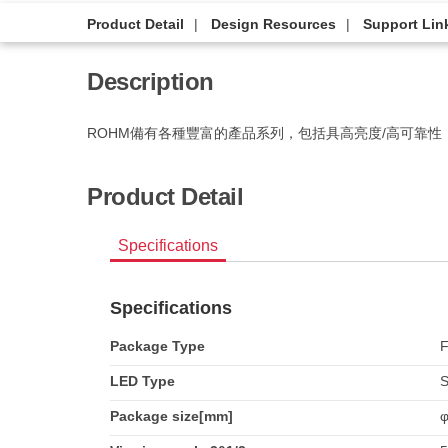
Product Detail
Design Resources
Support Lin
Description
ROHM備有各種豐富的產品系列，包括具高亮度/高可靠性
Product Detail
Specifications
Specifications
Package Type
F
LED Type
S
Package size[mm]