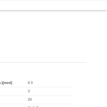
p.)[mcd]
6.3
2
20