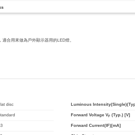
ks
，適合用來做為戶外顯示器用的LED燈。
lat disc
Luminous Intensity(Single)(Ty
tandard
Forward Voltage V
(Typ.) [V]
F
φ3
Forward Current(IF)[mA]