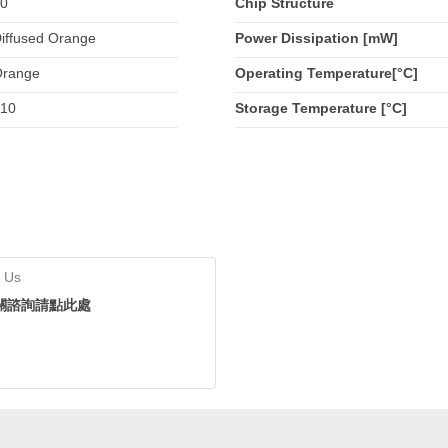
0
Chip Structure
iffused Orange
Power Dissipation [mW]
range
Operating Temperature[°C]
10
Storage Temperature [°C]
 Us
關諮詢請點此處