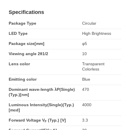
Specifications
Package Type
Circular
LED Type
High Brightness
Package size[mm]
φ5
Viewing angle 2θ1/2
10
Lens color
Transparent
Colorless
Emitting color
Blue
Dominant wave-length λP(Single)
470
(Typ.)[nm]
Luminous Intensity(Single)(Typ.)
4000
[mcd]
Forward Voltage V
(Typ.) [V]
3.3
F