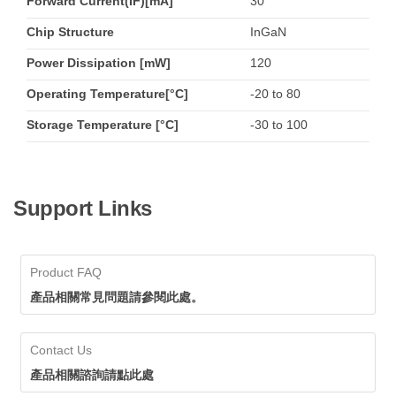
Forward Current(IF)[mA]
30
Chip Structure
InGaN
Power Dissipation [mW]
120
Operating Temperature[°C]
-20 to 80
Storage Temperature [°C]
-30 to 100
Support Links
Product FAQ
產品相關常見問題請參閱此處。
Contact Us
產品相關諮詢請點此處