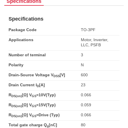
Specifications
Specifications
Package Code
TO-3PF
Applications
Motor, Inverter,
LLC, PSFB
Number of terminal
3
Polarity
N
Drain-Source Voltage V
[V]
600
DSS
Drain Current I
[A]
23
D
R
[Ω] V
=10V(Typ)
0.066
DS(on)
GS
R
[Ω] V
=15V(Typ)
0.059
DS(on)
GS
R
[Ω] V
=Drive (Typ)
0.066
DS(on)
GS
Total gate charge Q
[nC]
80
g