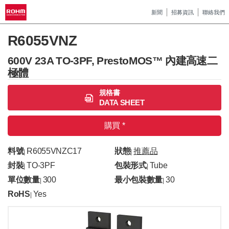
新聞
招募資訊
聯絡我們
R6055VNZ
600V 23A TO-3PF, PrestoMOS™ 內建高速二
極體
規格書
DATA SHEET
購買 *
料號
R6055VNZC17
狀態
推薦品
|
|
封裝
TO-3PF
包裝形式
Tube
|
|
單位數量
300
最小包裝數量
30
|
|
RoHS
Yes
|