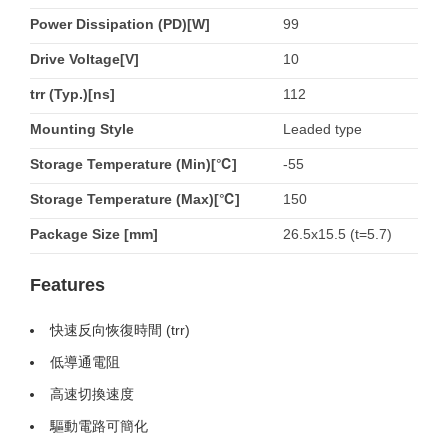
Power Dissipation (PD)[W]
99
Drive Voltage[V]
10
trr (Typ.)[ns]
112
Mounting Style
Leaded type
Storage Temperature (Min)[℃]
-55
Storage Temperature (Max)[℃]
150
Package Size [mm]
26.5x15.5 (t=5.7)
Features
快速反向恢復時間 (trr)
低導通電阻
高速切換速度
驅動電路可簡化