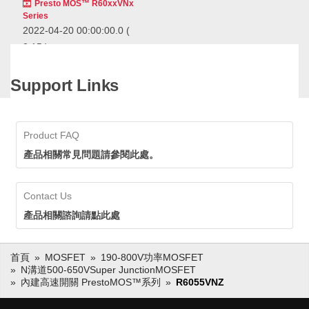
Presto MOS™ R60xxVNx
Series
2022-04-20 00:00:00.0
(
2:15 )
Presto used in ROHM's
PrestoMOS series of power
Support Links
MOSFETs, is an Italian
musical term meaning "very
Presto used in ROHM's
fast".
PrestoMOS series of power
MOSFETs, is an Italian musical
Product FAQ
term meaning "very fast".
產品相關常見問題請參閱此處。
SuperJunction
MOSFET
Contact Us
產品相關諮詢請點此處
首頁
MOSFET
190-800V功率MOSFET
N溝道500-650VSuper JunctionMOSFET
內建高速開關 PrestoMOS™系列
R6055VNZ