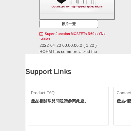
影片一覽
Super Junction MOSFETs R60xxYNx
Series
2022-04-20 00:00:00.0
( 1:20 )
ROHM has commercialized the
R60xxYNx series of 4th generation
super junction MOSFETs.
ROHM has commercialized the R60xxYNx
Support Links
series of 4th generation super junction
MOSFETs.
Super Junction MOSFET
Product FAQ
Contact
產品相關常見問題請參閱此處。
產品相