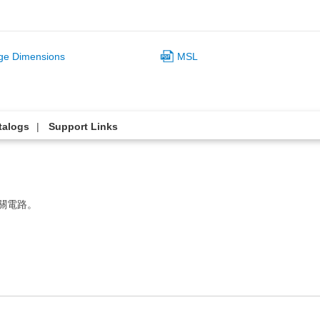
ge Dimensions
MSL
talogs
Support Links
開關電路。