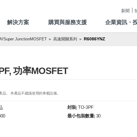
新聞
解決方案
購買與服務支援
企業資訊・
R6086YNZ
VSuper JunctionMOSFET
高速開關系列
-3PF, 功率MOSFET
的產品。 本產品不建議使用的車載設備。
品
封裝
TO-3PF
|
300
最小包裝數量
30
|