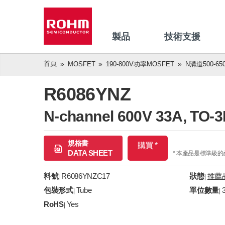
製品
技術支援
首頁
MOSFET
190-800V功率MOSFET
N溝道500-650
R6086YNZ
N-channel 600V 33A, TO
規格書
購買 *
DATA SHEET
* 本產品是標準級
料號
R6086YNZC17
狀態
推薦
|
|
包裝形式
Tube
單位數量
|
|
RoHS
Yes
|