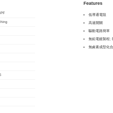
Features
3PF
低導通電阻
ching
高速開關
驅動電路簡單
無鉛電鍍製程; 
無鹵素成型化
6