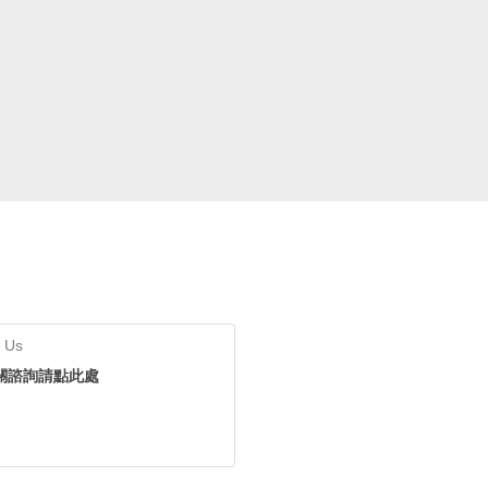
 Us
關諮詢請點此處