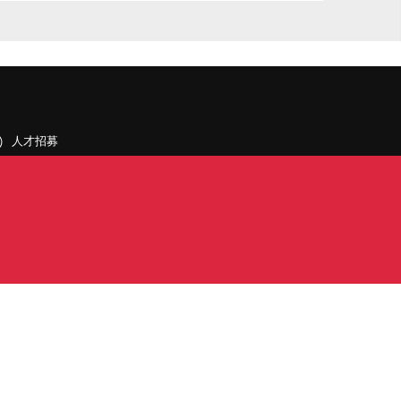
人才招募
聯絡我們
據點和旗下公司