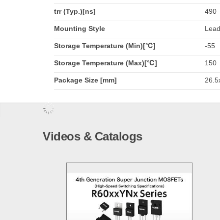
trr (Typ.)[ns]
490
Mounting Style
Lead
Storage Temperature (Min)[℃]
-55
Storage Temperature (Max)[℃]
150
Package Size [mm]
26.5
Videos & Catalogs