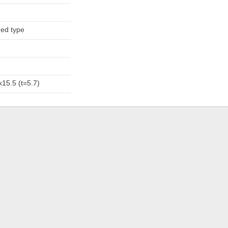
ed type
x15.5 (t=5.7)