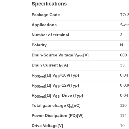
Specifications
Package Code
TO-
Applications
Swit
Number of terminal
3
Polarity
N
Drain-Source Voltage V
[V]
600
DSS
Drain Current I
[A]
33
D
R
[Ω] V
=10V(Typ)
0.04
DS(on)
GS
R
[Ω] V
=12V(Typ)
0.03
DS(on)
GS
R
[Ω] V
=Drive (Typ)
0.04
DS(on)
GS
Total gate charge Q
[nC]
110
g
Power Dissipation (PD)[W]
114
Drive Voltage[V]
10