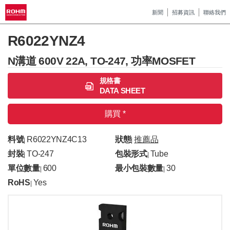
新聞
招募資訊
聯絡我們
R6022YNZ4
N溝道 600V 22A, TO-247, 功率MOSFET
規格書
DATA SHEET
購買 *
料號
R6022YNZ4C13
狀態
推薦品
|
|
封裝
TO-247
包裝形式
Tube
|
|
單位數量
600
最小包裝數量
30
|
|
RoHS
Yes
|