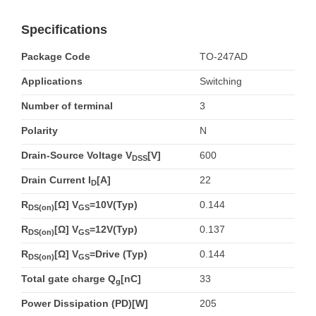
Specifications
Package Code
TO-247AD
Applications
Switching
Number of terminal
3
Polarity
N
Drain-Source Voltage V
[V]
600
DSS
Drain Current I
[A]
22
D
R
[Ω] V
=10V(Typ)
0.144
DS(on)
GS
R
[Ω] V
=12V(Typ)
0.137
DS(on)
GS
R
[Ω] V
=Drive (Typ)
0.144
DS(on)
GS
Total gate charge Q
[nC]
33
g
Power Dissipation (PD)[W]
205