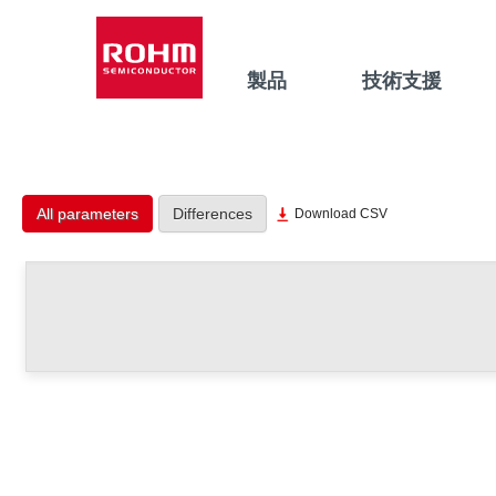
製品
技術支援
All parameters
Differences
Download CSV