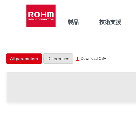
製品
技術支援
All parameters
Differences
Download CSV