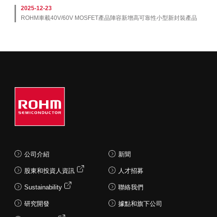
2025-12-23
ROHM車載40V/60V MOSFET產品陣容新增高可靠性小型新封裝產品
公司介紹
新聞
股東和投資人資訊
人才招募
Sustainability
聯絡我們
研究開發
據點和旗下公司