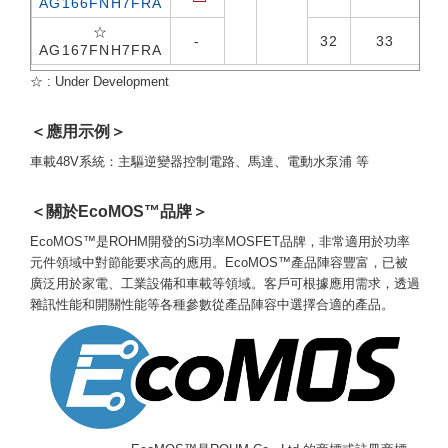
AG166FNH7FRA
☆
-
32
33
6
AG167FNH7FRA
☆ : Under Development
＜應用示例＞
車載48V系統：主驅逆變器控制電路、馬達、電動水泵浦 等
＜關於EcoMOS™品牌＞
EcoMOS™是ROHM開發的Si功率MOSFET品牌，非常適用於功率
元件領域中對節能要求高的應用。EcoMOS™產品陣容豐富，已被
廣泛用於家電、工業設備和車載等領域。客戶可根據應用需求，透過
雜訊性能和開關性能等各種參數從產品陣容中選擇合適的產品。