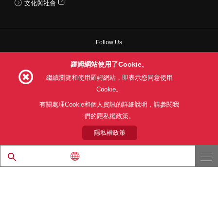
文化與社會
Follow Us
羅姆網站使用了Cookie。
繼續瀏覽和使用羅姆網站，即表示您同意使用
Cookie。
網站使用條款
利用目的
隱私權政策
網站地圖
關於本公司產品銷售之標準條款(PDF)
有關處理Cookie和個人資訊的詳細說明，請參閱我
們的隱私權政策。
© 1997 - 2026 ROHM CO., LTD. ALL RIGHTS RESERVED.
隱私權政策