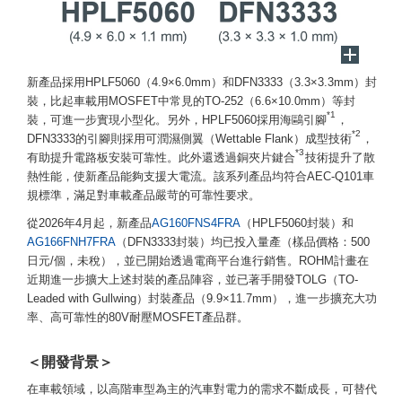
新產品採用HPLF5060（4.9×6.0mm）和DFN3333（3.3×3.3mm）封
裝，比起車載用MOSFET中常見的TO-252（6.6×10.0mm）等封
*1
裝，可進一步實現小型化。另外，HPLF5060採用海鷗引腳
，
*2
DFN3333的引腳則採用可潤濕側翼（Wettable Flank）成型技術
，
*3
有助提升電路板安裝可靠性。此外還透過銅夾片鍵合
技術提升了散
熱性能，使新產品能夠支援大電流。該系列產品均符合AEC-Q101車
規標準，滿足對車載產品嚴苛的可靠性要求。
從2026年4月起，新產品
AG160FNS4FRA
（HPLF5060封裝）和
AG166FNH7FRA
（DFN3333封裝）均已投入量產（樣品價格：500
日元/個，未稅），並已開始透過電商平台進行銷售。ROHM計畫在
近期進一步擴大上述封裝的產品陣容，並已著手開發TOLG（TO-
Leaded with Gullwing）封裝產品（9.9×11.7mm），進一步擴充大功
率、高可靠性的80V耐壓MOSFET產品群。
＜開發背景＞
在車載領域，以高階車型為主的汽車對電力的需求不斷成長，可替代