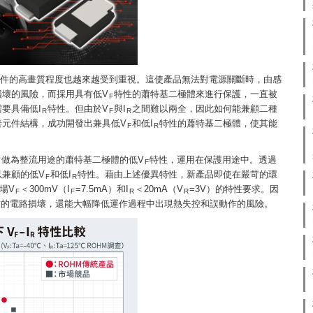
元件的高畫質程度也越來越受到重視。這使產品無法對電源關斷時，由感
損壞的風險，而採用具有低V
特性的蕭特基二極體來進行保護，一直被
F
要具備低I
特性。但由於V
與I
之間難以兩全，因此如何能兼顧二種
R
F
R
善元件結構，成功開發出兼具低V
和低I
特性的蕭特基二極體，使其能
F
R
通常做為整流用途的蕭特基二極體的低V
特性，運用在保護用途中。透過
F
以兼顧的低V
和低I
特性。藉由上述優異特性，新產品即使在嚴苛的環
F
R
場V
＜300mV（I
=7.5mA）和I
＜20mA（V
=3V）的特性要求。因
F
F
R
R
致的電路損壞，還能大幅降低運作過程中出現熱失控和誤動作的風險。