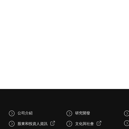
公司介紹
研究開發
股東和投資人資訊
文化與社會