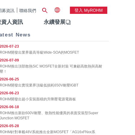
登入 MyROHM
招募資訊
聯絡我們
投資人資訊
永續發展
atest News
2026-07-23
ROHM開發出業界最高等級Wide-SOA的MOSFET
2026-07-09
ROHM推出頂部散熱SiC MOSFET全新封裝 可兼顧高散熱與高耐
壓！
2026-06-25
ROHM開發出實現業界頂級低損耗650V耐壓IGBT
2026-06-23
ROHM開發出超小安裝面積的升降壓電源電路板
2026-06-18
ROHM推出新款600V耐壓、散熱性能優異的表面安裝型Super
Junction MOSFET
2026-05-28
ROHM針對車載48V系統推出全新MOSFET「AG16xFNxx系