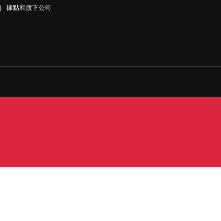
據點和旗下公司
PDF)