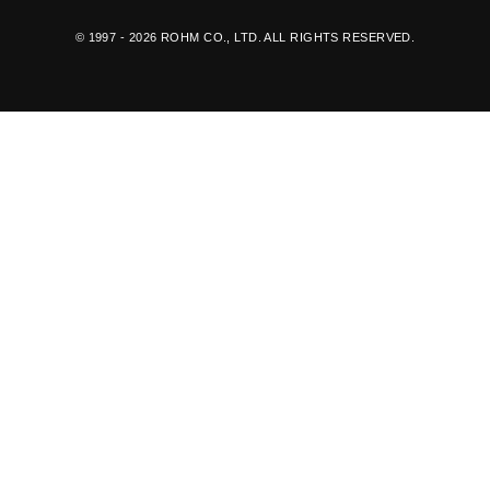
© 1997 - 2026 ROHM CO., LTD. ALL RIGHTS RESERVED.